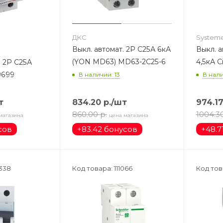
ДКС
Systeme
Выкл. автомат. 2Р С25А 6кА
Выкл. а
(YON MD63) MD63-2C25-6
4,5кА С
. 2Р С25А
9699
В наличии: 13
В нали
т
834.20
р.
/шт
974.1
860.00
р.
1004.3
магазина
цена магазина
сов
+
83.42 бонусов
+
48.7
338
Код товара: 111066
Код тов