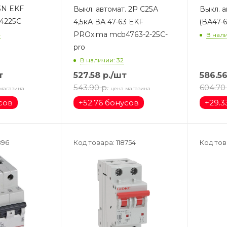
3N EKF
Выкл. автомат. 2Р С25А
Выкл. а
4225C
4,5кА ВА 47-63 EKF
(ВА47-
PROxima mcb4763-2-25C-
4
В нали
pro
В наличии: 32
т
527.58
р.
/шт
586.5
543.90
р.
604.70
магазина
цена магазина
сов
+
52.76 бонусов
+
29.3
896
Код товара: 118754
Код тов