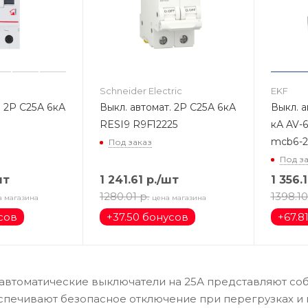
Schneider Electric
EKF
. 2Р С25А 6кА
Выкл. автомат. 2Р С25А 6кА
Выкл. а
RESI9 R9F12225
кА AV-
mcb6-2
Под заказ
Под з
шт
1 241.61
р.
/шт
1 356.
1280.01
р.
1398.10
а магазина
цена магазина
сов
+
37.50 бонусов
+
67.8
втоматические выключатели на 25А представляют соб
спечивают безопасное отключение при перегрузках и 