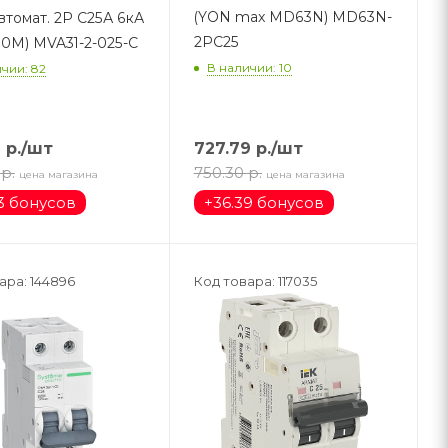
(YON max MD63N) MD63N-
втомат. 2Р С25А 6кА
2PC25
60M) MVA31-2-025-C
В наличии: 10
чии: 82
6
р.
/шт
727.79
р.
/шт
р.
750.30
р.
цена магазина
цена магазина
3 бонусов
+
36.39 бонусов
ара: 144896
Код товара: 117035