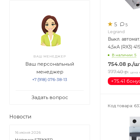
★
5
5
Legrand
Выкл. автомат
4,5кА (RX3) 41
В наличии: 5
ВАШ МЕНЕДЖЕР
Ваш персональный
754.08
р.
/ш
777.40
р.
менеджер
цена 
+7 (918) 076-38-13
+
75.41 бону
Задать вопрос
Код товара: 63
Новости
16 июня 2026
Новинки STEKKER