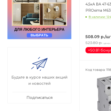
4,5кА ВА 47-6
PROxima M63
В наличии: 12
508.09
р.
/ш
523.80
р.
цена 
+
50.81 бону
Код товара: 111
Будьте в курсе наших акций
и новостей
Подписаться