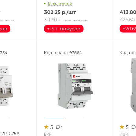
В наличии: 5
т
302.25
р.
/шт
413.8
311.60
р.
426.60
магазина
цена магазина
сов
+
15.11 бонусов
+
20.6
3334
Код товара: 97864
Код тов
★
★
5
5
1
. 2Р С25А
EKF
ИЭК