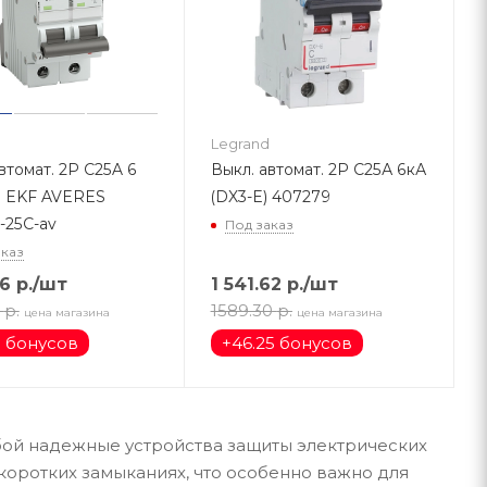
Legrand
втомат. 2Р С25A 6
Выкл. автомат. 2Р С25А 6кА
6 EKF AVERES
(DX3-Е) 407279
-25C-av
Под заказ
аказ
16
р.
/шт
1 541.62
р.
/шт
р.
1589.30
р.
цена магазина
цена магазина
1 бонусов
+
46.25 бонусов
ой надежные устройства защиты электрических
коротких замыканиях, что особенно важно для