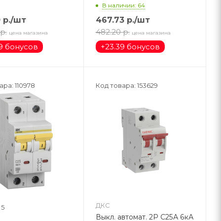
В наличии: 64
0
р.
/шт
467.73
р.
/шт
р.
482.20
р.
цена магазина
цена магазина
9 бонусов
+
23.39 бонусов
ара: 110978
Код товара: 153629
ДКС
5
Выкл. автомат. 2Р С25А 6кА