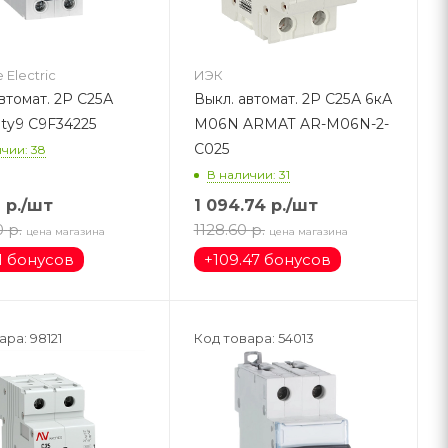
 Electric
ИЭК
втомат. 2Р С25А
Выкл. автомат. 2Р С25А 6кА
ity9 C9F34225
M06N ARMAT AR-M06N-2-
C025
чии: 38
В наличии: 31
7
р.
/шт
1 094.74
р.
/шт
0
р.
1128.60
р.
цена магазина
цена магазина
1 бонусов
+
109.47 бонусов
ара: 98121
Код товара: 54013