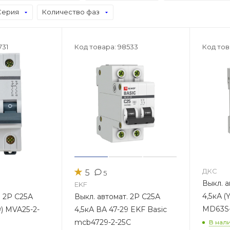
Серия
Количество фаз
731
Код товара: 98533
Код тов
★
ДКС
5
5
Выкл. а
EKF
4,5кА 
. 2Р С25А
Выкл. автомат. 2Р С25А
MD63S
9) MVA25-2-
4,5кА ВА 47-29 EKF Basic
mcb4729-2-25C
В нали