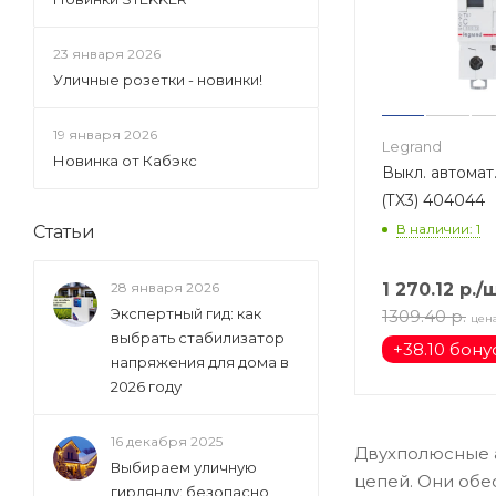
23 января 2026
Уличные розетки - новинки!
19 января 2026
Legrand
Новинка от Кабэкс
Выкл. автомат
(TX3) 404044
В наличии: 1
Статьи
1 270.12
р.
/
28 января 2026
Экспертный гид: как
1309.40
р.
цен
выбрать стабилизатор
+
38.10 бону
напряжения для дома в
2026 году
16 декабря 2025
Двухполюсные а
Выбираем уличную
цепей. Они обе
гирлянду: безопасно,