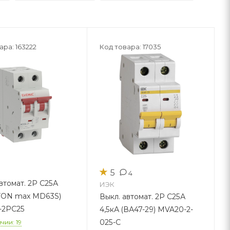
ара: 163222
Код товара: 17035
★
5
4
втомат. 2Р С25А
ИЭК
(YON max MD63S)
Выкл. автомат. 2Р С25А
-2PC25
4,5кА (ВА47-29) MVA20-2-
025-C
чии: 19