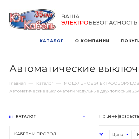
ВАША
ЭЛЕКТРО
БЕЗОПАСНОСТЬ
КАТАЛОГ
О КОМПАНИИ
ПОКУП
Автоматические выключ
—
—
Главная
Каталог
МОДУЛЬНОЕ ЭЛЕКТРООБОРУДО
Автоматические выключатели модульные двухполюсные 25
По цене (возраст
КАТАЛОГ
КАБЕЛЬ И ПРОВОД
Цена