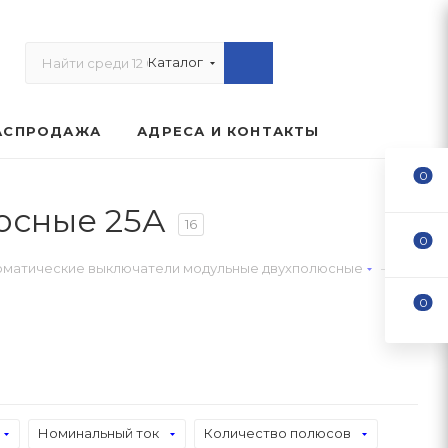
Каталог
АСПРОДАЖА
АДРЕСА И КОНТАКТЫ
0
юсные 25А
16
0
—
оматические выключатели модульные двухполюсные
0
Номинальный ток
Количество полюсов