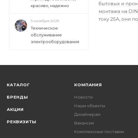
бытовых и про
красиво, надежно
монтажа на DIN
току 25А, они 
5 ноября 2025
Техническое
обслуживание
электрооборудования
КАТАЛОГ
КОМПАНИЯ
БРЕНДЫ
Новости
Наши объекты
АКЦИИ
Дизайнерам
РЕКВИЗИТЫ
Вакансии
Комплексные поставки