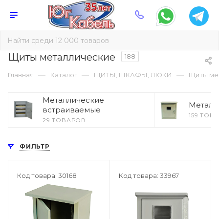
Щиты металлические
188
—
—
—
Главная
Каталог
ЩИТЫ, ШКАФЫ, ЛЮКИ
Щиты ме
Металлические
Металл
встраиваемые
159 ТОВ
29 ТОВАРОВ
ФИЛЬТР
Код товара: 30168
Код товара: 33967