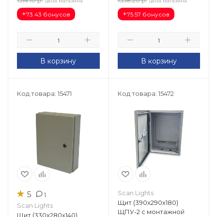
1514.10
р.
1558.20
р.
цена магазина
цена магазина
+
+
73.43 бонусов
75.57 бонусов
В корзину
В корзину
Код товара: 15471
Код товара: 15472
★
Scan Lights
5
1
Щит (390х290х180)
Scan Lights
ЩПУ-2 с монтажной
Щит (330х280х140)