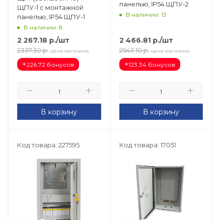
панелью, IP54 ЩПУ-2
ЩПУ-1 с монтажной
В наличии: 13
панелью, IP54 ЩПУ-1
В наличии: 8
2 267.18
р.
/шт
2 466.81
р.
/шт
2337.30
р.
2543.10
р.
цена магазина
цена магазина
+
+
226.72 бонусов
123.34 бонусов
В корзину
В корзину
Код товара: 227595
Код товара: 17051