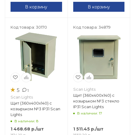
В корзину
В корзину
Код товара: 30170
Код товара: 34879
★
Scan Lights
5
1
Щит (360х400х140) с
Scan Lights
козырьком №3 стекло
Щит (360х400х140) с
IP31 Scan Lights
козырьком №3 IP31 Scan
В наличии: 17
Lights
В наличии: 8
1 468.68
р.
/шт
1 511.45
р.
/шт