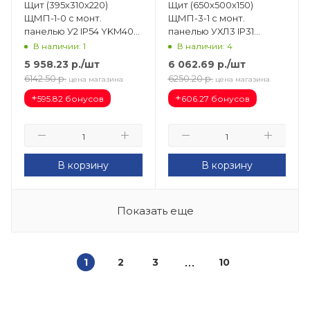
Щит (395х310х220)
Щит (650х500х150)
ЩМП-1-0 с монт.
ЩМП-3-1 с монт.
панелью У2 IP54 YKM40-
панелью УХЛ3 IP31
01-54-G
YKM41-03-31-G
В наличии: 1
В наличии: 4
5 958.23
р.
/шт
6 062.69
р.
/шт
6142.50
р.
6250.20
р.
цена магазина
цена магазина
+
+
595.82 бонусов
606.27 бонусов
В корзину
В корзину
Показать еще
1
2
3
10