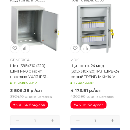
Код товара: 96553
Код товара: 69391
GENERICA
ИЭК
Щит (395х310х220)
Щит встр. 24 мод.
ЩМП-1-0 с монт.
(395х310х120) IP31 ЩРВ-24
панелью УХЛ3 IP31
серый TREND MKM14-V-
YKM40-01-31-G
24-30-T
В наличии: 2
В наличии: 1
3 806.38
р.
/шт
4 173.81
р.
/шт
3924.10
р.
4302.90
р.
цена магазина
цена магазина
+
+
380.64 бонусов
417.38 бонусов