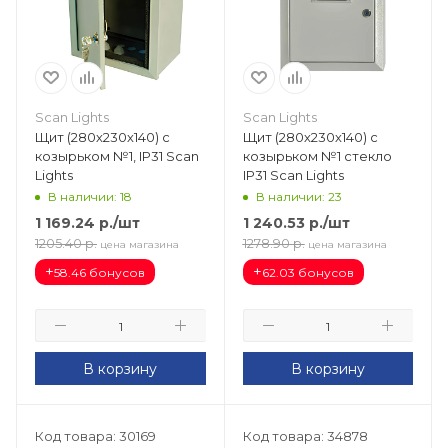
Scan Lights
Scan Lights
Щит (280х230х140) с
Щит (280х230х140) с
козырьком №1, IP31 Scan
козырьком №1 стекло
Lights
IP31 Scan Lights
В наличии: 18
В наличии: 23
1 169.24
р.
/шт
1 240.53
р.
/шт
1205.40
р.
1278.90
р.
цена магазина
цена магазина
+
+
58.46 бонусов
62.03 бонусов
В корзину
В корзину
Код товара: 30169
Код товара: 34878