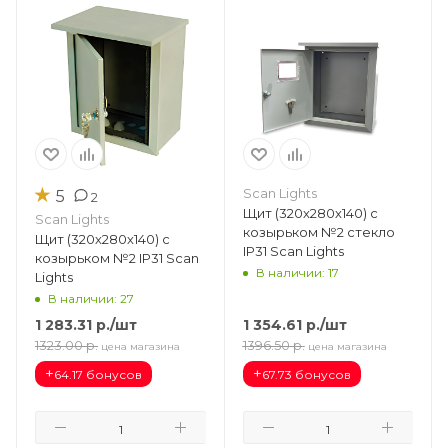
★
Scan Lights
5
2
Щит (320х280х140) с
Scan Lights
козырьком №2 стекло
Щит (320х280х140) с
IP31 Scan Lights
козырьком №2 IP31 Scan
В наличии: 17
Lights
В наличии: 27
1 283.31
р.
/шт
1 354.61
р.
/шт
1323.00
р.
1396.50
р.
цена магазина
цена магазина
+
+
64.17 бонусов
67.73 бонусов