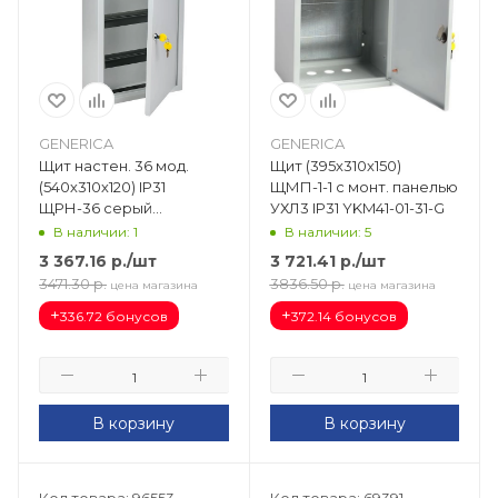
GENERICA
GENERICA
Щит настен. 36 мод.
Щит (395х310х150)
(540х310х120) IP31
ЩМП-1-1 с монт. панелью
ЩРН-36 серый
УХЛ3 IP31 YKM41-01-31-G
GENERICA MKM14-N-36-
В наличии: 1
В наличии: 5
31-Z-G
3 367.16
р.
/шт
3 721.41
р.
/шт
3471.30
р.
3836.50
р.
цена магазина
цена магазина
+
+
336.72 бонусов
372.14 бонусов
В корзину
В корзину