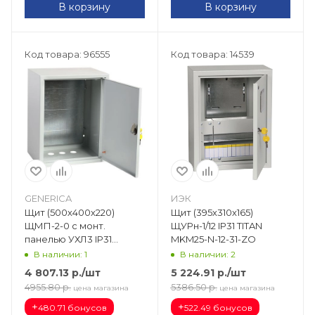
В корзину
В корзину
Код товара: 96555
Код товара: 14539
GENERICA
ИЭК
Щит (500х400х220)
Щит (395х310х165)
ЩМП-2-0 с монт.
ЩУРн-1/12 IP31 TITAN
панелью УХЛ3 IP31
MKM25-N-12-31-ZO
YKM40-02-31-G
В наличии: 1
В наличии: 2
4 807.13
р.
/шт
5 224.91
р.
/шт
4955.80
р.
5386.50
р.
цена магазина
цена магазина
+
+
480.71 бонусов
522.49 бонусов