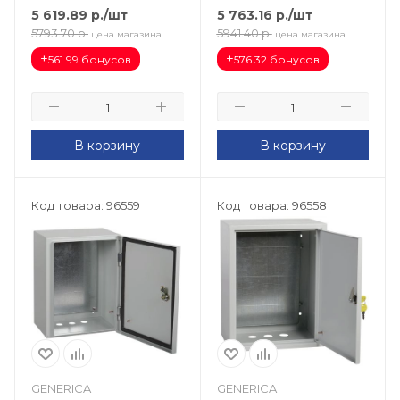
R5ST0431
5 619.89
р.
/шт
5 763.16
р.
/шт
5793.70
р.
5941.40
р.
цена магазина
цена магазина
+
+
561.99 бонусов
576.32 бонусов
В корзину
В корзину
Код товара: 96559
Код товара: 96558
GENERICA
GENERICA