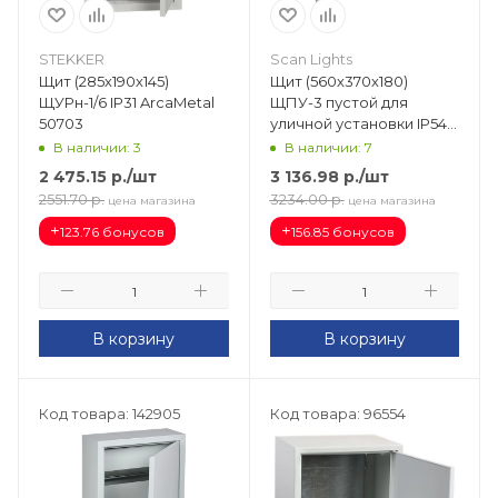
STEKKER
Scan Lights
Щит (285х190х145)
Щит (560х370х180)
ЩУРн-1/6 IP31 ArcaMetal
ЩПУ-3 пустой для
50703
уличной установки IP54
ЩПУ-3
В наличии: 3
В наличии: 7
2 475.15
р.
/шт
3 136.98
р.
/шт
2551.70
р.
3234.00
р.
цена магазина
цена магазина
+
+
123.76 бонусов
156.85 бонусов
В корзину
В корзину
Код товара: 142905
Код товара: 96554