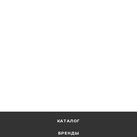
★
5
4
Кабэкс
Кабель ВВГ-Пнг(А)-LS 3х1,5 ок (0,66кВ) Кабэкс
В наличии: 60060
81.29
р.
/м
83.80
р.
цена магазина
+
4.06 бонусов
В корзину
КАТАЛОГ
БРЕНДЫ