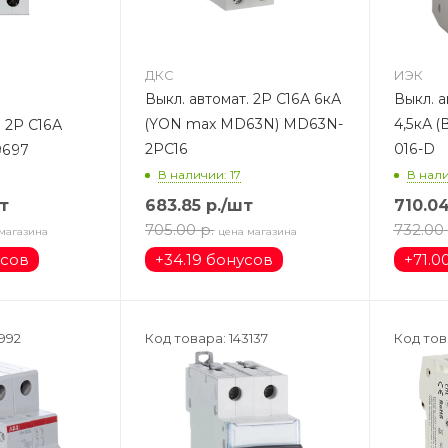
ДКС
ИЭК
Выкл. автомат. 2Р С16А 6кА
Выкл. а
(YON max MD63N) MD63N-
4,5кА (ВА47
. 2Р С16А
2PC16
016-D
9697
В наличии: 17
В нали
т
683.85
р.
/шт
710.0
705.00
р.
732.00
магазина
цена магазина
усов
+
34.19 бонусов
+
71.0
992
Код товара: 143137
Код тов