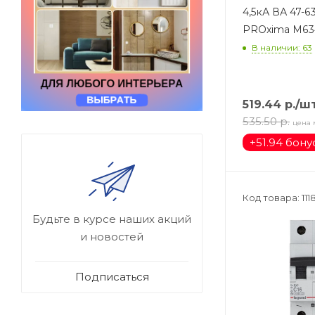
4,5кА ВА 47-6
PROxima M63
В наличии: 63
519.44
р.
/ш
535.50
р.
цена 
+
51.94 бону
Код товара: 111
Будьте в курсе наших акций
и новостей
Подписаться