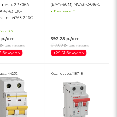
(ВА47-60M) MVA31-2-016-C
втомат. 2Р С16А
А 47-63 EKF
В наличии: 7
a mcb4763-2-16C-
чии: 107
р.
/шт
592.28
р.
/шт
р.
610.60
р.
цена магазина
цена магазина
3 бонусов
+
29.61 бонусов
ара: 44252
Код товара: 118748