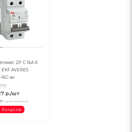
втомат. 2Р С 16A 6
6 EKF AVERES
-16C-av
аказ
27
р.
/шт
р.
цена магазина
1 бонусов