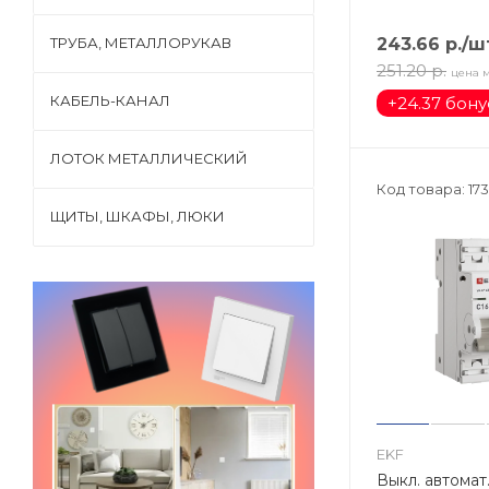
ТРУБА, МЕТАЛЛОРУКАВ
243.66
р.
/ш
251.20
р.
цена 
КАБЕЛЬ-КАНАЛ
+
24.37 бон
ЛОТОК МЕТАЛЛИЧЕСКИЙ
Код товара: 173
ЩИТЫ, ШКАФЫ, ЛЮКИ
EKF
Выкл. автомат