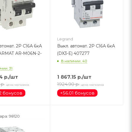
Legrand
втомат. 2Р С16А 6кА
Выкл. автомат. 2Р С16А 6кА
ARMAT AR-M06N-2-
(DX3-E) 407277
В наличии: 40
чии: 31
24
р.
/шт
1 867.15
р.
/шт
р.
1924.90
р.
цена магазина
цена магазина
12 бонусов
+
56.01 бонусов
ара: 98120