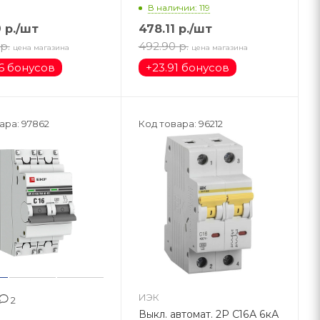
В наличии: 119
9
р.
/шт
478.11
р.
/шт
р.
492.90
р.
цена магазина
цена магазина
6 бонусов
+
23.91 бонусов
ара: 97862
Код товара: 96212
ИЭК
2
Выкл. автомат. 2Р С16А 6кА