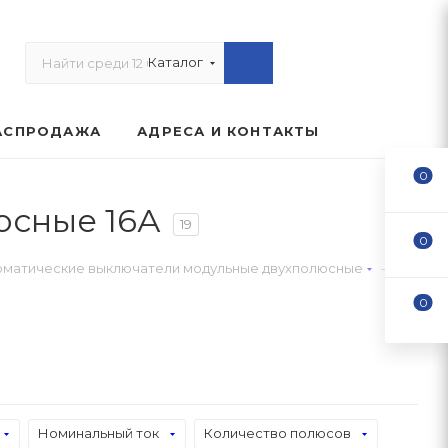
Каталог
АСПРОДАЖА
АДРЕСА И КОНТАКТЫ
0
юсные 16А
19
0
—
оматические выключатели модульные двухполюсные
0
Номинальный ток
Количество полюсов