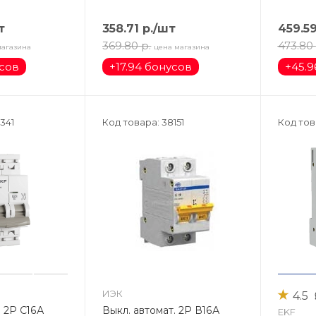
т
358.71
р.
/шт
459.5
369.80
р.
473.80
магазина
цена магазина
усов
+
17.94 бонусов
+
45.9
341
Код товара: 38151
Код тов
★
ИЭК
4.5
. 2Р С16А
Выкл. автомат. 2Р В16А
EKF