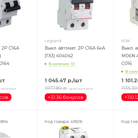
Legrand
ИЭК
. 2Р С16А
Выкл. автомат. 2Р С16А 6кА
Выкл. а
)
(TX3) 404042
M06N 
0164
C016
В наличии: 10
В нали
шт
1 045.47
р.
/шт
1 101.
1077.80
р.
1135.30
 магазина
цена магазина
усов
+
31.36 бонусов
+
110.
4894
Код товара: 45926
Код тов