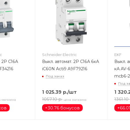
ic
Schneider Electric
EKF
. 2Р С16А
Выкл. автомат. 2Р С16А 6кА
Выкл. а
9F34216
iC60N Acti9 A9F79216
кА AV-
mcb6-2
Под заказ
Под з
1 025.39
р.
/шт
1 320.
1057.10
р.
1361.10
а магазина
цена магазина
сов
+
30.76 бонусов
+
66.0