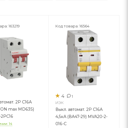
ара: 163219
Код товара: 16564
★
4
1
втомат. 2Р С16А
ИЭК
(YON max MD63S)
Выкл. автомат. 2Р С16А
-2PC16
4,5кА (ВА47-29) MVA20-2-
016-C
чии: 14