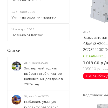
23 января 2026
Уличные розетки - новинки!
19 января 2026
ABB
Новинка от Кабэкс
Выкл. автомат
4,5кА (SH202L
2CDS242001R
Статьи
В наличии: 8
1 018.60
р.
/
28 января 2026
Экспертный гид: как
1050.10
р.
цена
выбрать стабилизатор
+
30.56 бон
напряжения для дома в
2026 году
Код товара: 14
16 декабря 2025
Выбираем уличную
гирлянду: безопасно,