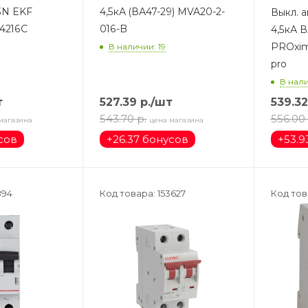
3N EKF
4,5кА (ВА47-29) MVA20-2-
Выкл. а
4216C
016-B
4,5кА В
PROxim
В наличии: 19
pro
В нали
т
527.39
р.
/шт
539.32
543.70
р.
556.00
магазина
цена магазина
сов
+
26.37 бонусов
+
53.9
894
Код товара: 153627
Код тов