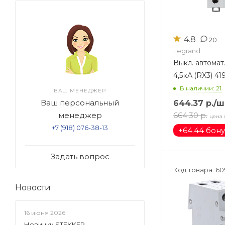
★
4.8
20
Legrand
Выкл. автомат
4,5кА (RX3) 41
В наличии: 21
ВАШ МЕНЕДЖЕР
Ваш персональный
644.37
р.
/ш
664.30
р.
менеджер
цена 
+7 (918) 076-38-13
+
64.44 бон
Задать вопрос
Код товара: 60
Новости
16 июня 2026
Новинки STEKKER