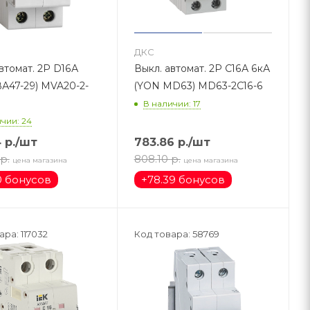
ДКС
втомат. 2Р D16А
Выкл. автомат. 2Р С16А 6кА
-29) MVA20-2-
(YON MD63) MD63-2C16-6
В наличии: 17
чии: 24
4
р.
/шт
783.86
р.
/шт
р.
808.10
р.
цена магазина
цена магазина
0 бонусов
+
78.39 бонусов
ара: 117032
Код товара: 58769