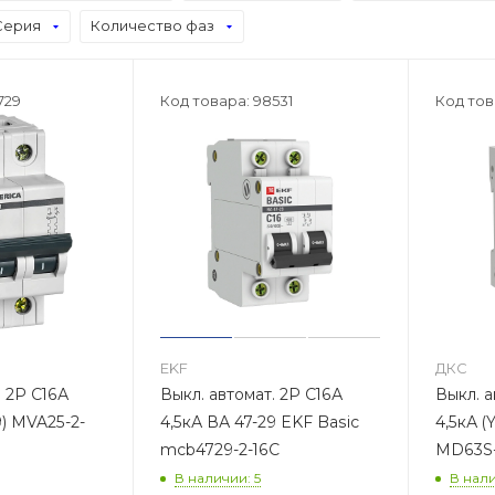
Серия
Количество фаз
729
Код товара: 98531
Код тов
EKF
ДКС
. 2Р С16А
Выкл. автомат. 2Р С16А
Выкл. а
9) MVA25-2-
4,5кА ВА 47-29 EKF Basic
4,5кА 
mcb4729-2-16C
MD63S
В наличии: 5
В нали