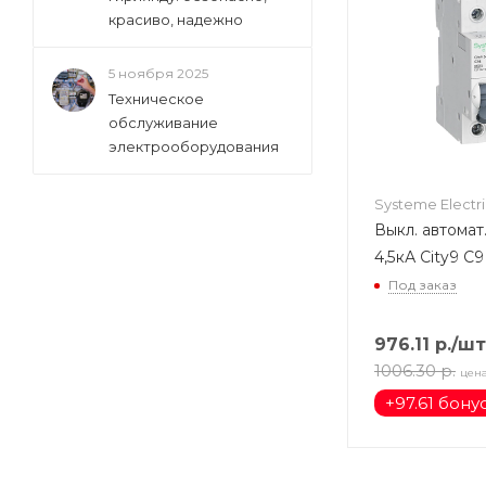
красиво, надежно
5 ноября 2025
Техническое
обслуживание
электрооборудования
Systeme Electr
Выкл. автомат
4,5кА Сity9 C
Под заказ
976.11
р.
/шт
1006.30
р.
цен
+
97.61 бону