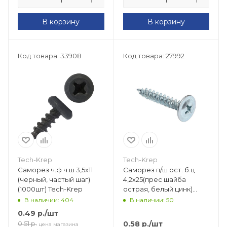
В корзину
В корзину
Код товара: 33908
Код товара: 27992
Tech-Krep
Tech-Krep
Саморез ч.ф ч.ш 3,5х11
Саморез п/ш ост. б.ц
(черный, частый шаг)
4,2х25(прес шайба
(1000шт) Tech-Krep
острая, белый цинк)
(800 шт) Tech-Krep
В наличии: 404
В наличии: 50
0.49
р.
/шт
0.58
р.
/шт
0.51
р.
цена магазина