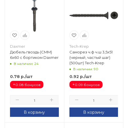
Daxmer
Tech-Krep
Дюбель гвоздь (CMM)
Саморез ч.ф ч.ш 3,5х51
6х60 с бортиком Daxmer
(черный, частый шаг)
(500шт) Tech-Krep
В наличии: 24
В наличии: 90
0.78
р.
/шт
0.92
р.
/шт
+
+
0.08 бонусов
0.09 бонусов
В корзину
В корзину