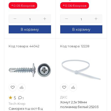
+
+
0.05 бонусов
0.06 бонусов
В корзину
В корзину
Код товара: 44042
Код товара: 12228
★
ДКС
5
1
Хомут 2,5х 98мм
Tech-Krep
полиамид белый 25203
Саморез п.ш ост б.ц