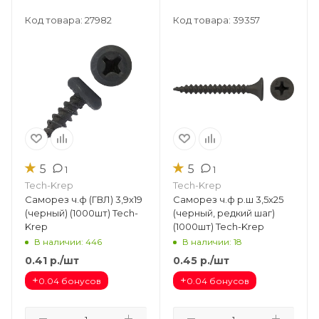
Код товара: 27982
Код товара: 39357
★
★
5
5
1
1
Tech-Krep
Tech-Krep
Саморез ч.ф (ГВЛ) 3,9х19
Саморез ч.ф р.ш 3,5х25
(черный) (1000шт) Tech-
(черный, редкий шаг)
Krep
(1000шт) Tech-Krep
В наличии: 446
В наличии: 18
0.41
р.
/шт
0.45
р.
/шт
+
+
0.04 бонусов
0.04 бонусов