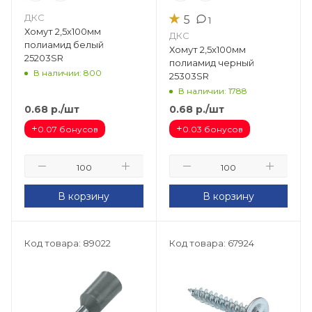
★
ДКС
5
1
Хомут 2,5х100мм
ДКС
полиамид белый
Хомут 2,5х100мм
25203SR
полиамид черный
В наличии: 800
25303SR
В наличии: 1788
0.68
р.
/шт
0.68
р.
/шт
+
+
0.07 бонусов
0.03 бонусов
В корзину
В корзину
Код товара: 89022
Код товара: 67924