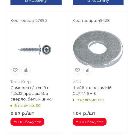
В корзину
В корзину
Код товара: 27995
Код товара: 49428
Tech-Krep
ИЭК
Саморез п/ш св б.ц
Шайба плоская M6
4,2х32(прес шайба
CLP1M-SH-6
сверло, белый цинк
В наличии: 659
(500шт) Tech-Krep
В наличии: 30
0.97
р.
/шт
1.04
р.
/шт
+
+
0.10 бонусов
0.10 бонусов