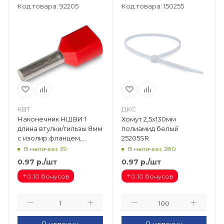
Код товара: 92205
Код товара: 150255
КВТ
ДКС
Наконечник НШВИ 1
Хомут 2,5х130мм
длина втулки/гильзы 8мм
полиамид белый
с изолир.фланцем,
25205SR
красный (100 шт) КВТ
В наличии: 39
В наличии: 280
79438
0.97
р.
/шт
0.97
р.
/шт
+
+
0.10 бонусов
0.10 бонусов