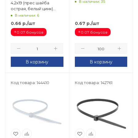
В наличии: 35
4,2х19 (прес шайба
острая, белый цинк)
(1000шт) Tech-Krep
В наличии: 6
0.66
р.
/шт
0.67
р.
/шт
+
+
0.07 бонусов
0.07 бонусов
В корзину
В корзину
Код товара: 144410
Код товара: 142761