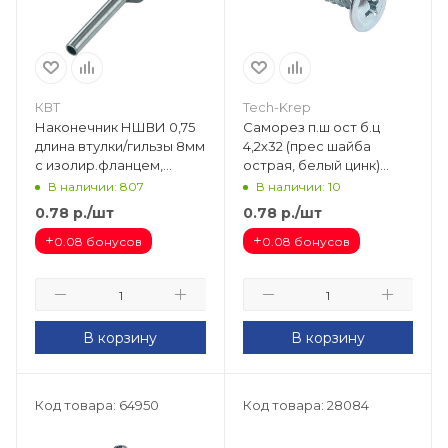
КВТ
Tech-Krep
Наконечник НШВИ 0,75
Саморез п.ш ост б.ц
длина втулки/гильзы 8мм
4,2х32 (прес шайба
с изолир.фланцем,
острая, белый цинк)
серый (100 шт) КВТ 79436
(500шт) Tech-Krep
В наличии: 807
В наличии: 10
0.78
р.
/шт
0.78
р.
/шт
+
+
0.08 бонусов
0.08 бонусов
В корзину
В корзину
Код товара: 64950
Код товара: 28084