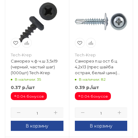
Tech-Krep
Tech-Krep
Саморез ч.ф ч.ш 3,5х19
Саморез п.ш ост б.ц
(черный, частый шаг)
4,2х13 (прес шайба
(1000шт) Tech-Krep
острая, белый цинк)
(1000шт) Tech-Krep
В наличии: 35
В наличии: 82
0.37
р.
/шт
0.39
р.
/шт
+
+
0.04 бонусов
0.04 бонусов
В корзину
В корзину