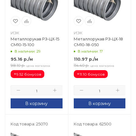
ИЭК
ИЭК
Металлорукав РЗ-ЦХ-15
Металлорукав РЗ-ЦХ-18
CM10-15-100
CM10-18-050
В наличии: 29
В наличии: 17
95.16
р.
/м
110.97
р.
/м
98.10
р.
114.40
р.
цена магазина
цена магазина
+
+
9.52 бонусов
11.10 бонусов
В корзину
В корзину
Код товара: 25070
Код товара: 62500