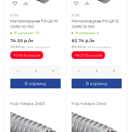
ИЭК
ИЭК
Металлорукав РЗ-ЦХ-10
Металлорукав РЗ-ЦХ-12
CM10-10-100
CM10-12-100
В наличии: 73
В наличии: 6
74.50
р.
/м
82.74
р.
/м
76.80
р.
85.30
р.
цена магазина
цена магазина
+
+
7.45 бонусов
8.27 бонусов
В корзину
В корзину
Код товара: 24621
Код товара: 25441