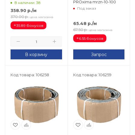
PROxima mrzn-10-100
В наличии: 38
Под заказ
358.90
р.
/м
370.00
р.
цена магазина
65.48
р.
/м
+
35.89 бонусов
67.50
р.
цена магазина
+
6.55 бонусов
В корзину
Запрос
Код товара: 106258
Код товара: 106259