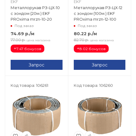
EKF
EKF
Металлорукав РЗ-ЦХ-10
Металлорукав РЗ-ЦХ-12
с зондом (20м.) EKF
с зондом (100м.) EKF
PROxima mrzn-10-20
PROxima mrzn-12-100
Под заказ
Под заказ
74.69
р.
/м
80.22
р.
/м
77.00
р.
82.70
р.
цена магазина
цена магазина
+
+
7.47 бонусов
8.02 бонусов
Запрос
Запрос
Код товара: 106261
Код товара: 106260