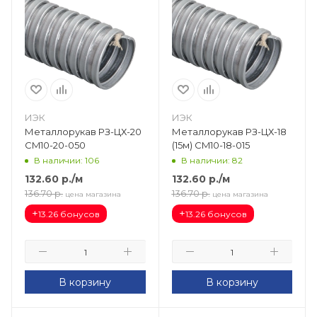
ИЭК
ИЭК
Металлорукав РЗ-ЦХ-20
Металлорукав РЗ-ЦХ-18
CM10-20-050
(15м) CM10-18-015
В наличии: 106
В наличии: 82
132.60
р.
/м
132.60
р.
/м
136.70
р.
136.70
р.
цена магазина
цена магазина
+
+
13.26 бонусов
13.26 бонусов
В корзину
В корзину