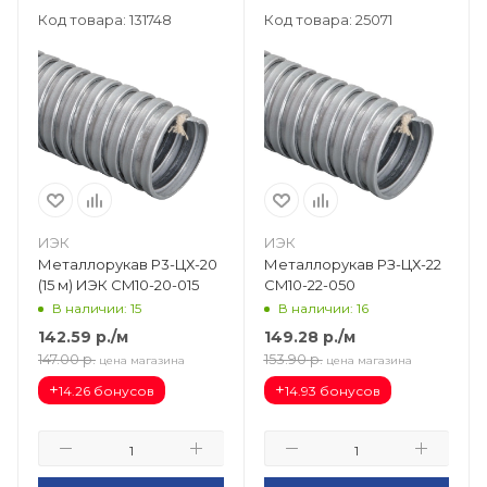
Код товара: 131748
Код товара: 25071
ИЭК
ИЭК
Металлорукав Р3-ЦХ-20
Металлорукав РЗ-ЦХ-22
(15 м) ИЭК CM10-20-015
CM10-22-050
В наличии: 15
В наличии: 16
142.59
р.
/м
149.28
р.
/м
147.00
р.
153.90
р.
цена магазина
цена магазина
+
+
14.26 бонусов
14.93 бонусов