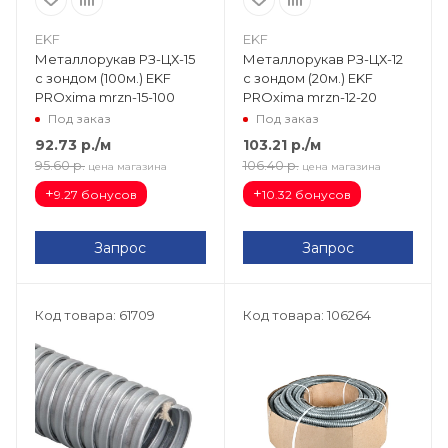
EKF
EKF
Металлорукав РЗ-ЦХ-15
Металлорукав РЗ-ЦХ-12
с зондом (100м.) EKF
с зондом (20м.) EKF
PROxima mrzn-15-100
PROxima mrzn-12-20
Под заказ
Под заказ
92.73
р.
/м
103.21
р.
/м
95.60
р.
106.40
р.
цена магазина
цена магазина
+
+
9.27 бонусов
10.32 бонусов
Запрос
Запрос
Код товара: 61709
Код товара: 106264