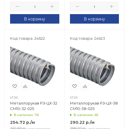
В корзину
В корзину
Код товара: 24622
Код товара: 24623
ИЭК
ИЭК
Металлорукав РЗ-ЦХ-32
Металлорукав РЗ-ЦХ-38
CM10-32-025
CM10-38-025
В наличии: 116
В наличии: 65
254.72
р.
/м
290.22
р.
/м
262.60
р.
299.20
р.
цена магазина
цена магазина