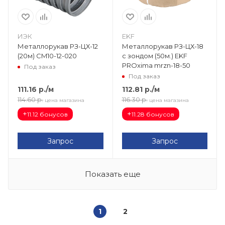
ИЭК
EKF
Металлорукав РЗ-ЦХ-12
Металлорукав РЗ-ЦХ-18
(20м) CM10-12-020
с зондом (50м.) EKF
PROxima mrzn-18-50
Под заказ
Под заказ
111.16
р.
/м
112.81
р.
/м
114.60
р.
116.30
р.
цена магазина
цена магазина
+
+
11.12 бонусов
11.28 бонусов
Запрос
Запрос
Показать еще
1
2