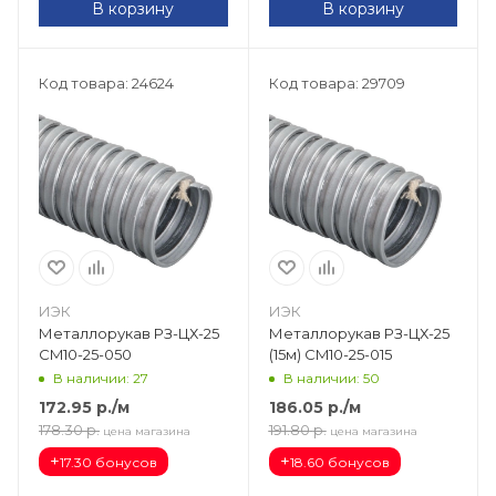
В корзину
В корзину
Код товара: 24624
Код товара: 29709
ИЭК
ИЭК
Металлорукав РЗ-ЦХ-25
Металлорукав РЗ-ЦХ-25
CM10-25-050
(15м) CM10-25-015
В наличии: 27
В наличии: 50
172.95
р.
/м
186.05
р.
/м
178.30
р.
191.80
р.
цена магазина
цена магазина
+
+
17.30 бонусов
18.60 бонусов