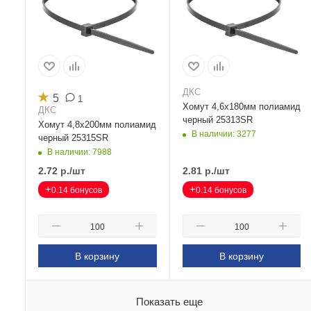
ДКС
★
5
1
Хомут 4,6х180мм полиамид
ДКС
черный 25313SR
Хомут 4,8х200мм полиамид
В наличии: 3277
черный 25315SR
В наличии: 7988
2.72
р.
/шт
2.81
р.
/шт
+
+
0.14 бонусов
0.14 бонусов
В корзину
В корзину
Показать еще