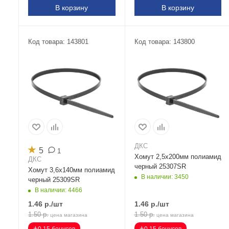
В корзину
В корзину
Код товара: 143801
Код товара: 143800
ДКС
★
5
1
Хомут 2,5х200мм полиамид
ДКС
черный 25307SR
Хомут 3,6х140мм полиамид
В наличии: 3450
черный 25309SR
В наличии: 4466
1.46
р.
/шт
1.46
р.
/шт
1.50
р.
1.50
р.
цена магазина
цена магазина
+
+