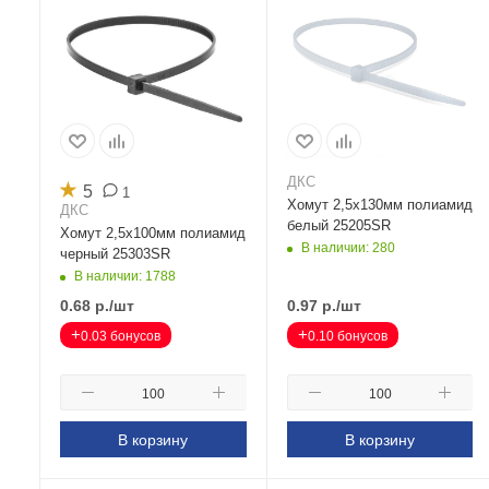
ДКС
★
5
1
Хомут 2,5х130мм полиамид
ДКС
белый 25205SR
Хомут 2,5х100мм полиамид
В наличии: 280
черный 25303SR
В наличии: 1788
0.68
р.
/шт
0.97
р.
/шт
+
+
0.03 бонусов
0.10 бонусов
В корзину
В корзину