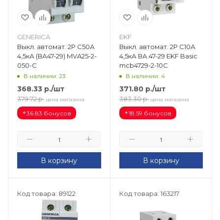
GENERICA
EKF
Выкл. автомат. 2Р С50А
Выкл. автомат. 2Р С10А
4,5кА (ВА47-29) MVA25-2-
4,5кА ВА 47-29 EKF Basic
050-C
mcb4729-2-10C
В наличии: 23
В наличии: 4
368.33
р.
/шт
371.80
р.
/шт
379.72
р.
383.30
р.
цена магазина
цена магазина
+
+
36.83 бонусов
18.59 бонусов
В корзину
В корзину
Код товара: 89122
Код товара: 163217