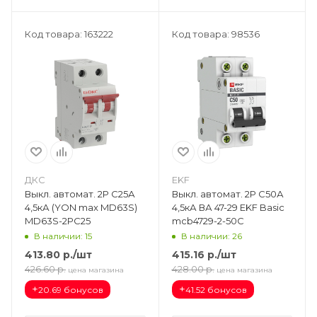
Код товара: 163222
Код товара: 98536
ДКС
EKF
Выкл. автомат. 2Р С25А
Выкл. автомат. 2Р С50А
4,5кА (YON max MD63S)
4,5кА ВА 47-29 EKF Basic
MD63S-2PC25
mcb4729-2-50C
В наличии: 15
В наличии: 26
413.80
р.
/шт
415.16
р.
/шт
426.60
р.
428.00
р.
цена магазина
цена магазина
+
+
20.69 бонусов
41.52 бонусов