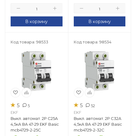
В корзину
В корзину
Код товара: 98533
Код товара: 98534
★
★
5
5
5
52
EKF
EKF
Выкл. автомат. 2Р С25А
Выкл. автомат. 2Р С32А
4,5кА ВА 47-29 EKF Basic
4,5кА ВА 47-29 EKF Basic
mcb4729-2-25C
mcb4729-2-32C