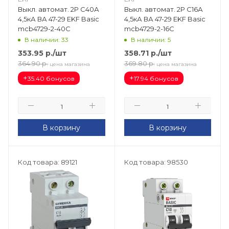
Выкл. автомат. 2Р С40А
Выкл. автомат. 2Р С16А
4,5кА ВА 47-29 EKF Basic
4,5кА ВА 47-29 EKF Basic
mcb4729-2-40C
mcb4729-2-16C
В наличии: 33
В наличии: 5
353.95
р.
/шт
358.71
р.
/шт
364.90
р.
369.80
р.
цена магазина
цена магазина
+
+
35.40 бонусов
17.94 бонусов
В корзину
В корзину
Код товара: 89121
Код товара: 98530