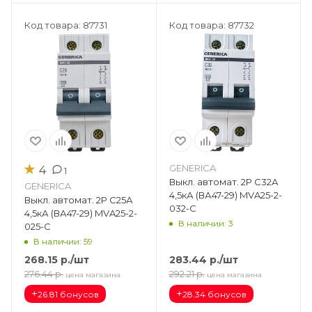
Код товара: 87731
Код товара: 87732
★
GENERICA
4
1
Выкл. автомат. 2Р С32А
GENERICA
4,5кА (ВА47-29) MVA25-2-
Выкл. автомат. 2Р С25А
032-C
4,5кА (ВА47-29) MVA25-2-
В наличии: 3
025-C
В наличии: 59
268.15
р.
/шт
283.44
р.
/шт
276.44
р.
292.21
р.
цена магазина
цена магазина
+
+
26.81 бонусов
28.34 бонусов