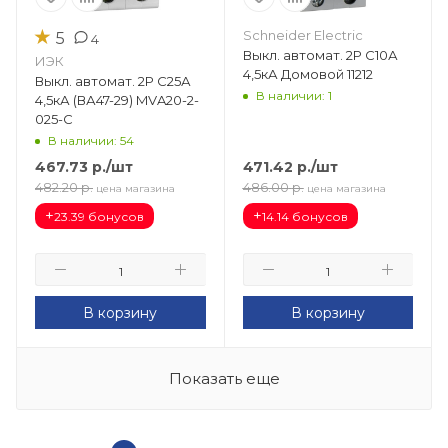
★
Schneider Electric
5
4
Выкл. автомат. 2Р С10А
ИЭК
4,5кА Домовой 11212
Выкл. автомат. 2Р С25А
В наличии: 1
4,5кА (ВА47-29) MVA20-2-
025-C
В наличии: 54
467.73
р.
/шт
471.42
р.
/шт
482.20
р.
486.00
р.
цена магазина
цена магазина
+
+
23.39 бонусов
14.14 бонусов
В корзину
В корзину
Показать еще