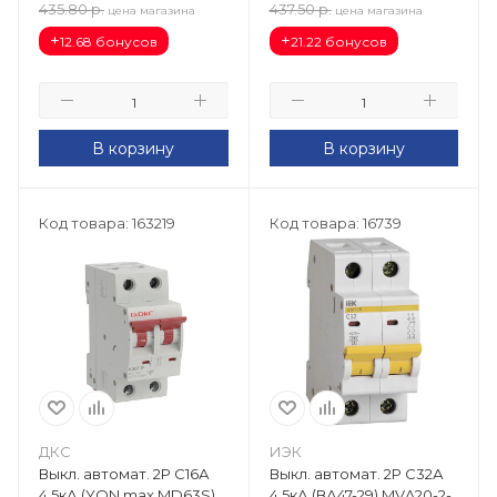
435.80
р.
437.50
р.
цена магазина
цена магазина
+
+
12.68 бонусов
21.22 бонусов
В корзину
В корзину
Код товара: 163219
Код товара: 16739
ДКС
ИЭК
Выкл. автомат. 2Р С16А
Выкл. автомат. 2Р С32А
4,5кА (YON max MD63S)
4,5кА (ВА47-29) MVA20-2-