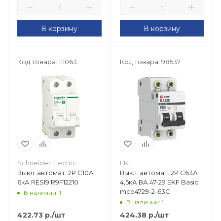
В корзину
В корзину
Код товара: 111063
Код товара: 98537
Schneider Electric
EKF
Выкл. автомат. 2Р С10А
Выкл. автомат. 2Р С63А
6кА RESI9 R9F12210
4,5кА ВА 47-29 EKF Basic
mcb4729-2-63C
В наличии: 1
В наличии: 1
422.73
р.
/шт
424.38
р.
/шт