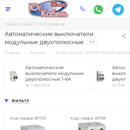
Автоматические выключатели
модульные двухполюсные
146
—
—
Главная
Каталог
МОДУЛЬНОЕ ЭЛЕКТРООБОРУДОВА
Автоматические
Автома
выключатели модульные
выключ
двухполюсные 1-8А
двухпо
18 ТОВАРОВ
15 ТОВА
ФИЛЬТР
Код товара: 87733
Код товара: 87729