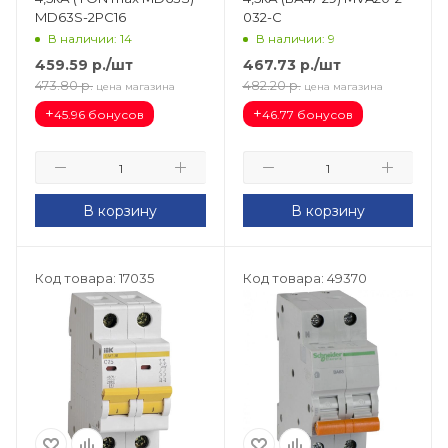
MD63S-2PC16
032-C
В наличии: 14
В наличии: 9
459.59
р.
/шт
467.73
р.
/шт
473.80
р.
482.20
р.
цена магазина
цена магазина
+
+
45.96 бонусов
46.77 бонусов
В корзину
В корзину
Код товара: 17035
Код товара: 49370