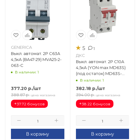
★
GENERICA
5
1
Выкл. автомат. 2Р С63А
ДКС
4,5кА (ВА47-29) MVA25-2-
Выкл. автомат. 2Р С10А
063-C
4,5кА (YON max MD63S)
В наличии: 1
(под остаток) MD63S-
2PC10
В наличии: 1
377.20
р.
/шт
382.18
р.
/шт
388.87
р.
394.00
р.
цена магазина
цена магазина
+
+
37.72 бонусов
38.22 бонусов
В корзину
В корзину