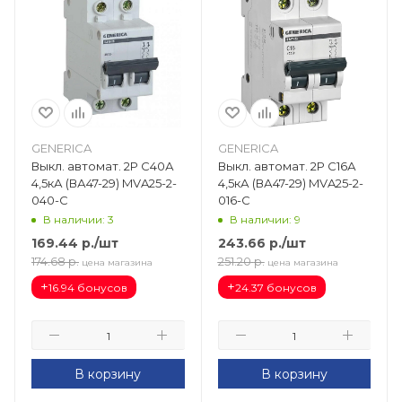
GENERICA
GENERICA
Выкл. автомат. 2Р С40А
Выкл. автомат. 2Р С16А
4,5кА (ВА47-29) MVA25-2-
4,5кА (ВА47-29) MVA25-2-
040-C
016-C
В наличии: 3
В наличии: 9
169.44
р.
/шт
243.66
р.
/шт
174.68
р.
251.20
р.
цена магазина
цена магазина
+
+
16.94 бонусов
24.37 бонусов
В корзину
В корзину