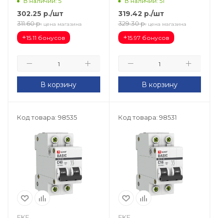
В наличии: 5
В наличии: 51
302.25
р.
/шт
319.42
р.
/шт
311.60
р.
329.30
р.
цена магазина
цена магазина
+
+
15.11 бонусов
15.97 бонусов
В корзину
В корзину
Код товара: 98535
Код товара: 98531
EKF
EKF