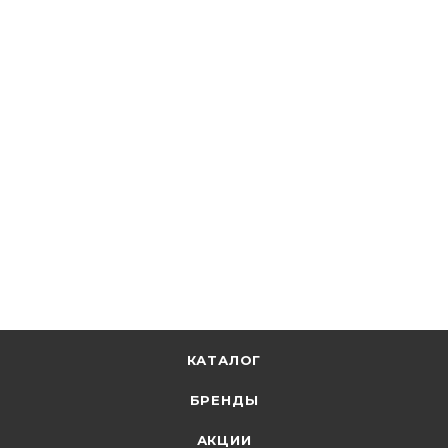
Инкотекс
Счетчик 1-ф (5-100А) электрон., 1/2, 4Т, ЖКИ, оптопорт,
RS485, реле Меркурий 150 2-02 DOHR
В наличии: 9
7 663
р.
/шт
7900.00
р.
цена магазина
+
786.13 бонусов
В корзину
КАТАЛОГ
БРЕНДЫ
АКЦИИ