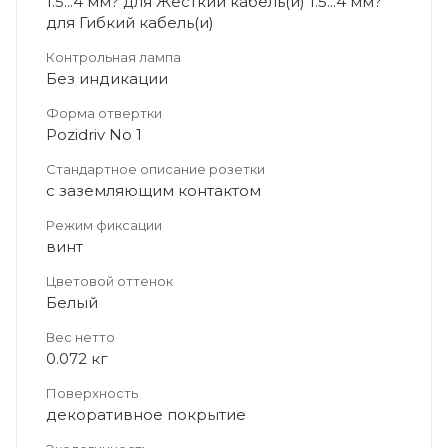
1.5...4 мм? для Жесткий кабель(и) 1.5...4 мм?
для Гибкий кабель(и)
Контрольная лампа
Без индикации
Форма отвертки
Pozidriv No 1
Стандартное описание розетки
с заземляющим контактом
Режим фиксации
винт
Цветовой оттенок
Белый
Вес нетто
0.072 кг
Поверхность
декоративное покрытие