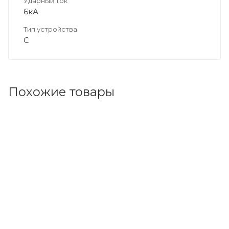
Ударный ток
6кА
Тип устройства
C
Похожие товары
Код товара: 173334