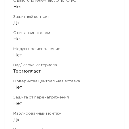
С выключателем Вкл/Откл On/Off
Нет
Защитный контакт
Да
С выталкивателем
Нет
Модульное исполнение
Нет
Вид/ марка материала
Термопласт
Повёрнутая центральная вставка
Нет
Защита от перенапряжения
Нет
Изолированный монтаж
Да