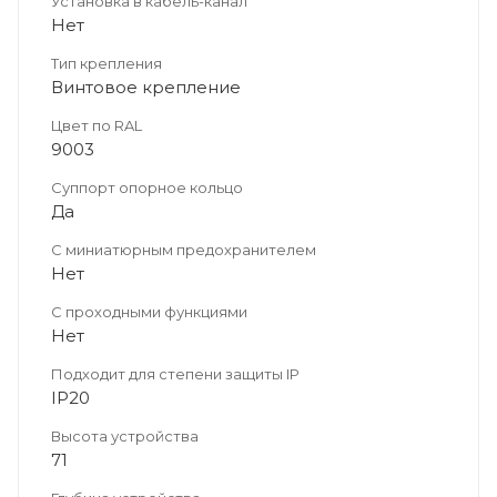
Установка в кабель-канал
Нет
Тип крепления
Винтовое крепление
Цвет по RAL
9003
Суппорт опорное кольцо
Да
С миниатюрным предохранителем
Нет
С проходными функциями
Нет
Подходит для степени защиты IP
IP20
Высота устройства
71