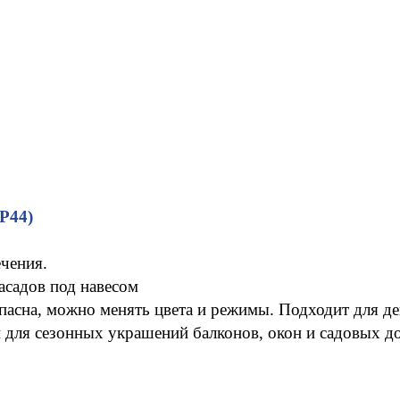
IP44
)
чения.
фасадов под навесом
опасна, можно менять цвета и режимы. Подходит для д
и для сезонных украшений балконов, окон и садовых д