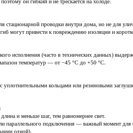
оэтому он гибкий и не трескается на холоде.
я стационарной проводки внутри дома, но не для ули
изгиб могут привести к повреждению изоляции и корот
кого исполнения (часто в технических данных) выде
апазон температур — от −45 °C до +50 °C.
с уплотнительными кольцами или резиновыми заглушка
й
лина и меньше шаг, тем равномернее свет.
ли параллельного подключения — важный момент для 
рании одной).