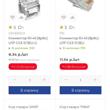
★
★
5
5
1
1
GENERICA
ITK
Коннектор RJ-45 (8p8c)
Коннектор RJ-45 (8p8c)
UTP CS3-1C5EU-G
UTP CS3-1C5EU
В наличии: 369
В наличии: 178
8.34
р.
/шт
11.54
р.
/шт
8.60
р.
цена магазина
+
+
0.42 бонусов
0.58 бонусов
В корзину
В корзину
Код товара: 149911
Код товара: 79847