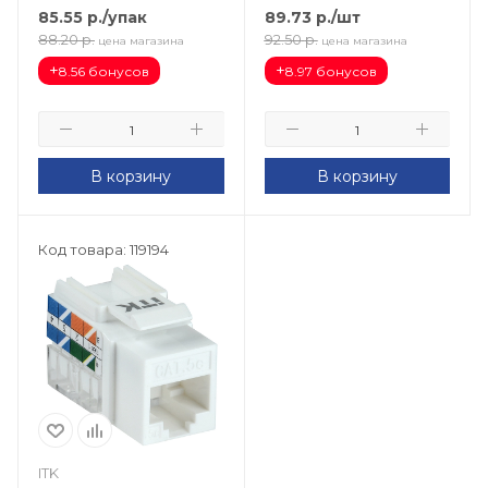
85.55
р.
/упак
89.73
р.
/шт
88.20
р.
92.50
р.
цена магазина
цена магазина
+
+
8.56 бонусов
8.97 бонусов
В корзину
В корзину
Код товара: 119194
ITK