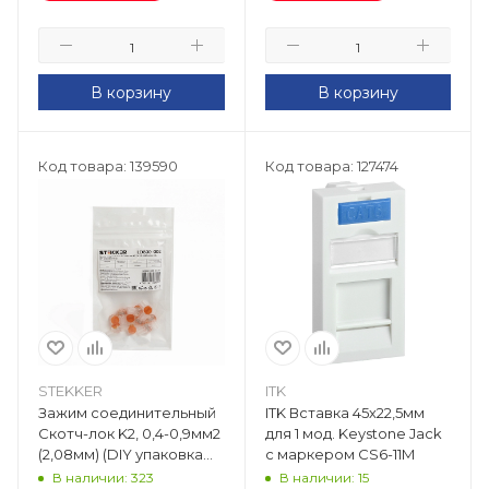
В корзину
В корзину
Код товара: 139590
Код товара: 127474
STEKKER
ITK
Зажим соединительный
ITK Вставка 45х22,5мм
Скотч-лок K2, 0,4-0,9мм2
для 1 мод. Keystone Jack
(2,08мм) (DIY упаковка
с маркером CS6-11M
10шт) LD800-002 39549
В наличии: 323
В наличии: 15