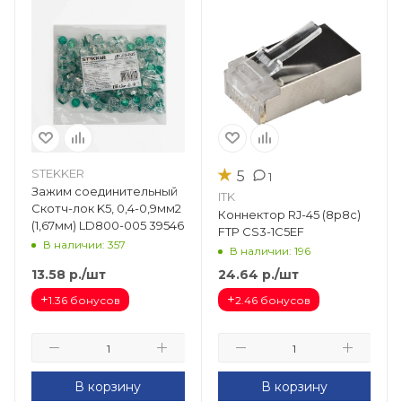
★
STEKKER
5
1
Зажим соединительный
ITK
Скотч-лок K5, 0,4-0,9мм2
Коннектор RJ-45 (8p8c)
(1,67мм) LD800-005 39546
FTP CS3-1C5EF
В наличии: 357
В наличии: 196
13.58
р.
/шт
24.64
р.
/шт
+
+
1.36 бонусов
2.46 бонусов
В корзину
В корзину