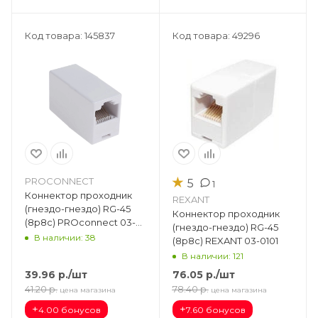
Код товара: 145837
Код товара: 49296
★
PROCONNECT
5
1
Коннектор проходник
REXANT
(гнездо-гнездо) RG-45
Коннектор проходник
(8p8c) PROconnect 03-
(гнездо-гнездо) RG-45
0101-4
В наличии: 38
(8p8c) REXANT 03-0101
В наличии: 121
39.96
р.
/шт
76.05
р.
/шт
41.20
р.
78.40
р.
цена магазина
цена магазина
+
+
4.00 бонусов
7.60 бонусов