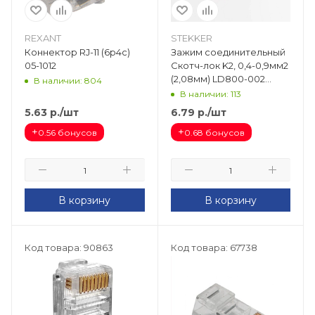
REXANT
STEKKER
Коннектор RJ-11 (6p4c)
Зажим соединительный
05-1012
Скотч-лок K2, 0,4-0,9мм2
(2,08мм) LD800-002
В наличии: 804
39544
В наличии: 113
5.63
р.
/шт
6.79
р.
/шт
+
+
0.56 бонусов
0.68 бонусов
В корзину
В корзину
Код товара: 90863
Код товара: 67738