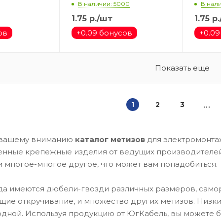
В наличии: 5000
В нал
1.75
р.
/шт
1.75
р.
ов
+
0.09 бонусов
+
0.09
Показать еще
1
2
3
 вашему вниманию
каталог метизов
для электромонта
нные крепежные изделия от ведущих производителей. 
и многое-многое другое, что может вам понадобиться.
да имеются дюбели-гвозди различных размеров, самор
е откручивание, и множество других метизов. Низкие 
дной. Используя продукцию от ЮгКабель, вы можете б