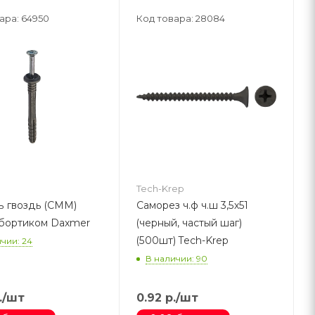
ара: 64950
Код товара: 28084
Tech-Krep
 гвоздь (CMM)
Саморез ч.ф ч.ш 3,5х51
 бортиком Daxmer
(черный, частый шаг)
(500шт) Tech-Krep
чии: 24
В наличии: 90
.
/шт
0.92
р.
/шт