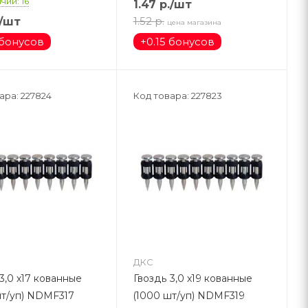
чии: 16
1.47
р.
/шт
1.52
р.
/шт
цена магазина
 бонусов
+
0.15 бонусов
ара: 227824
Код товара: 227823
ДКС
3,0 х17 кованные
Гвоздь 3,0 х19 кованные
шт/уп) NDMF317
(1000 шт/уп) NDMF319