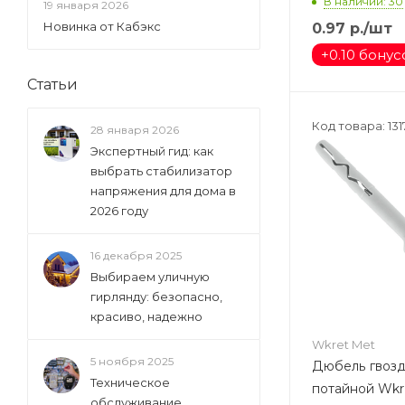
В наличии: 30
19 января 2026
Новинка от Кабэкс
0.97
р.
/шт
+
0.10 бонус
Статьи
Код товара: 131
28 января 2026
Экспертный гид: как
выбрать стабилизатор
напряжения для дома в
2026 году
16 декабря 2025
Выбираем уличную
гирлянду: безопасно,
красиво, надежно
Wkret Met
5 ноября 2025
Дюбель гвозд
Техническое
потайной Wkr
обслуживание