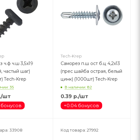
ep
Tech-Krep
.ш 3,5х19
Саморез п.ш ост б.ц 4,2х13
, частый шаг)
(прес шайба острая, белый
) Tech-Krep
цинк) (1000шт) Tech-Krep
чии: 35
В наличии: 82
.
/шт
0.39
р.
/шт
 бонусов
+
0.04 бонусов
ара: 33908
Код товара: 27992