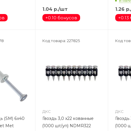
В нали
1.04
р.
/шт
1.26
р.
ов
+
0.10 бонусов
+
0.13
78
Код товара: 227825
Код тов
ДКС
ДКС
ь (SM) 6х40
Гвоздь 3,0 х22 кованные
Гвоздь 
et Met
(1000 шт/уп) NDMR322
(1000 