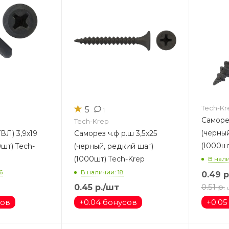
★
Tech-Kr
5
1
Саморез ч.ф ч
Tech-Krep
(черный
ВЛ) 3,9х19
Саморез ч.ф р.ш 3,5х25
(1000шт
 Tech-
(черный, редкий шаг)
(1000шт) Tech-Krep
В нал
6
В наличии: 18
0.49
р
0.51
р.
0.45
р.
/шт
сов
+
0.04 бонусов
+
0.05