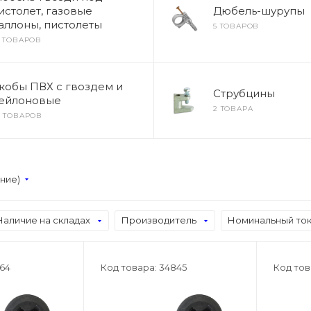
истолет, газовые
Дюбель-шурупы
аллоны, пистолеты
5 ТОВАРОВ
6 ТОВАРОВ
кобы ПВХ с гвоздем и
Струбцины
ейлоновые
2 ТОВАРА
9 ТОВАРОВ
ание)
Наличие на складах
Производитель
Номинальный то
564
Код товара: 34845
Код тов