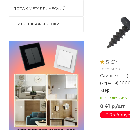
ЛОТОК МЕТАЛЛИЧЕСКИЙ
ЩИТЫ, ШКАФЫ, ЛЮКИ
★
5
1
Tech-Krep
Саморез ч.ф (Г
(черный) (1000шт)
Krep
В наличии: 44
0.41
р.
/шт
+
0.04 бону