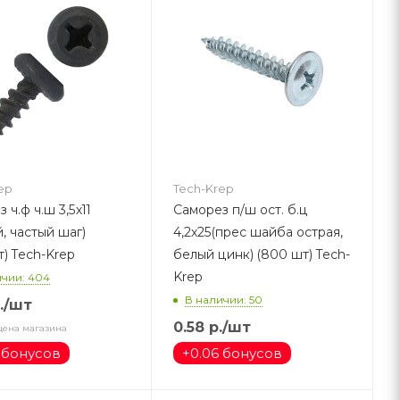
ep
Tech-Krep
.ш 3,5х11
Саморез п/ш ост. б.ц
, частый шаг)
4,2х25(прес шайба острая,
) Tech-Krep
белый цинк) (800 шт) Tech-
Krep
ичии: 404
В наличии: 50
.
/шт
0.58
р.
/шт
цена магазина
 бонусов
+
0.06 бонусов