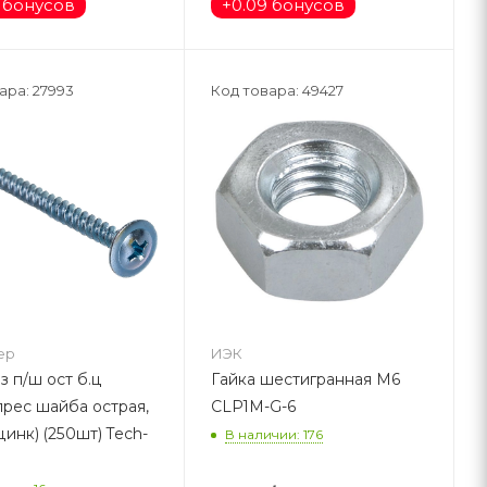
 бонусов
+
0.09 бонусов
ара: 27993
Код товара: 49427
ep
ИЭК
з п/ш ост б.ц
Гайка шестигранная М6
прес шайба острая,
CLP1M-G-6
инк) (250шт) Tech-
В наличии: 176