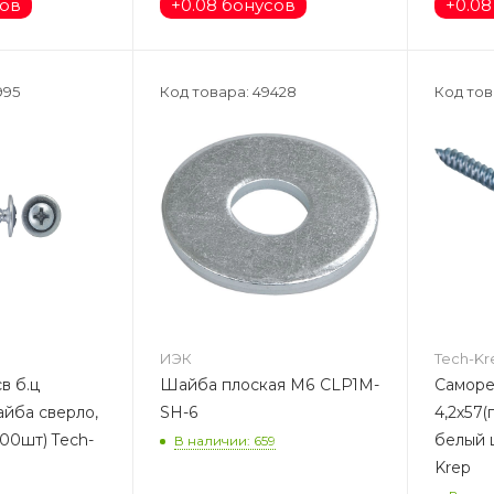
сов
+
0.08 бонусов
+
0.08
995
Код товара: 49428
Код тов
ИЭК
Tech-Kr
в б.ц
Шайба плоская M6 CLP1M-
Саморе
айба сверло,
SH-6
4,2х57(
00шт) Tech-
белый ц
В наличии: 659
Krep