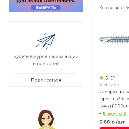
Код товара: 44
Будьте в курсе наших акций
и новостей
★
5
1
Подписаться
Tech-Krep
Саморез п.ш ос
(прес шайба о
цинк) (1000шт
В наличии: 6
0.66
р.
/шт