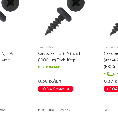
Tech-Krep
Tech-Kr
LN) 3,9х11
Саморез ч.ф. (LN) 3,5х11
Саморез ч.ф ч
) Tech-Krep
(1000 шт) Tech-Krep
(черный
(1000шт
В наличии: 5
В нали
0.36
р.
/шт
0.37
р
+
0.04 бонусов
+
0.04
982
Код товара: 39357
Код тов