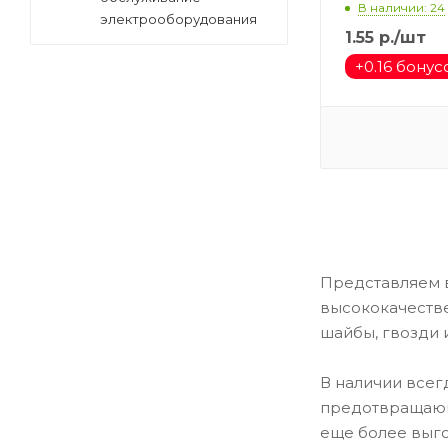
В наличии: 24
электрооборудования
1.55
р.
/шт
+
0.16 бонус
Представляем
высококачестве
шайбы, гвозди 
В наличии всег
предотвращающи
еще более выго