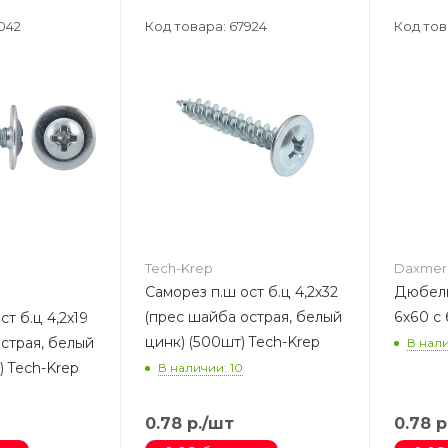
042
Код товара: 67924
Код тов
Tech-Krep
Daxmer
Саморез п.ш ост б.ц 4,2х32
Дюбель
(прес шайба острая, белый
6х60 с
т б.ц 4,2х19
цинк) (500шт) Tech-Krep
страя, белый
В нали
) Tech-Krep
В наличии: 10
0.78
р.
/шт
0.78
р