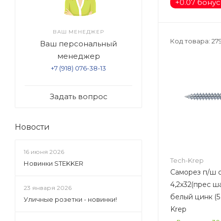
+
0.07 бону
ВАШ МЕНЕДЖЕР
Код товара: 27
Ваш персональный
менеджер
+7 (918) 076-38-13
Задать вопрос
Новости
16 июня 2026
Tech-Krep
Новинки STEKKER
Саморез п/ш с
4,2х32(прес ш
23 января 2026
белый цинк (5
Уличные розетки - новинки!
Krep