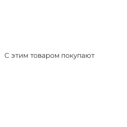
553.48
р.
/шт
570.60
р.
цена магазина
+
55.35 бонусов
В корзину
С этим товаром покупают
Код товара: 70193