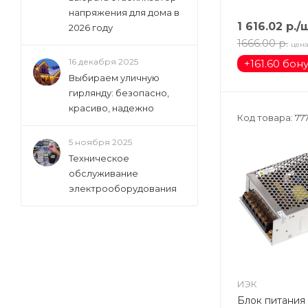
напряжения для дома в
1 616.02
р.
/
2026 году
1666.00
р.
цена
16 декабря 2025
+
161.60 бон
Выбираем уличную
гирлянду: безопасно,
красиво, надежно
Код товара: 77
5 ноября 2025
Техническое
обслуживание
электрооборудования
ИЭК
Блок питания