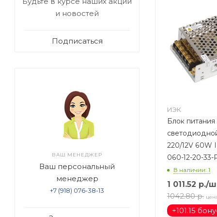
Будьте в курсе наших акций
и новостей
Подписаться
ИЭК
Блок питания
светодиодной
220/12V 60W IP20 LSP1-
ВАШ МЕНЕДЖЕР
060-12-20-33
Ваш персональный
В наличии: 1
менеджер
1 011.52
р.
/ш
+7 (918) 076-38-13
1042.80
р.
цен
+
101.15 бон