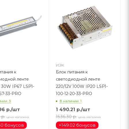
ИЭК
итания к
Блок питания к
иодной ленте
светодиодной ленте
1-
220/12V 100W IP20 LSP1-
-67-33-PRO
100-12-20-33-PRO
чии: 3
В наличии: 1
96
р.
/шт
1 490.21
р.
/шт
р.
1536.30
р.
цена магазина
цена магазина
50 бонусов
+
149.02 бонусов