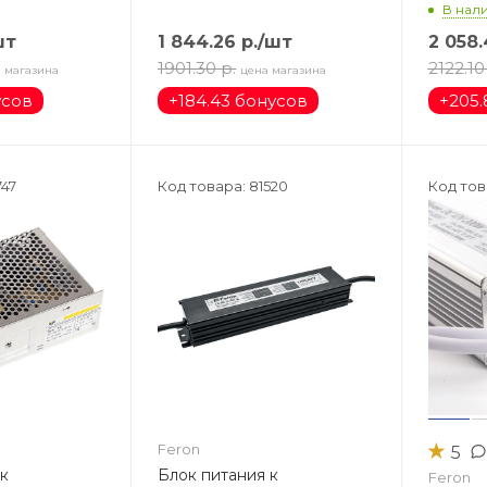
В нали
шт
1 844.26
р.
/шт
2 058
1901.30
р.
2122.10
 магазина
цена магазина
усов
+
184.43 бонусов
+
205.
747
Код товара: 81520
Код тов
★
Feron
5
 к
Блок питания к
Feron