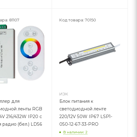
ара: 81107
Код товара: 70150
ИЭК
ллер для
Блок питания к
иодной ленты RGB
светодиодной ленте
4V 216/432W IP20 с
220/12V 50W IP67 LSP1-
 радио (бел.) LD56
050-12-67-33-PRO
В наличии: 2