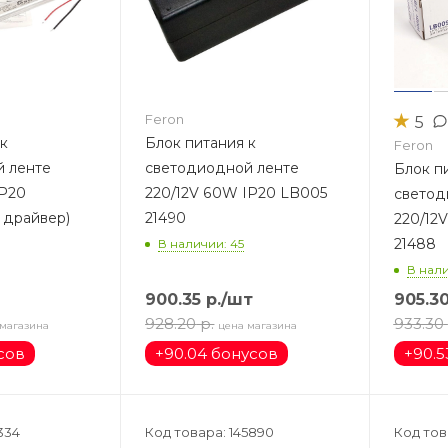
★
Feron
5
 к
Блок питания к
Feron
 ленте
светодиодной ленте
Блок п
220/12V 60W IP20 LB005
светод
 драйвер)
21490
220/12
21488
В наличии: 45
В нали
900.35
р.
/шт
905.3
928.20
р.
933.30
 магазина
цена магазина
сов
+
90.04 бонусов
+
90.5
334
Код товара: 145890
Код тов