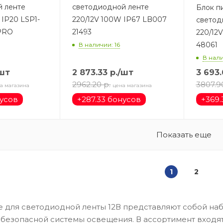
 ленте
светодиодной ленте
Блок п
 IP20 LSP1-
220/12V 100W IP67 LB007
светод
-PRO
21493
220/12
48061
В наличии: 16
В нали
шт
2 873.33
р.
/шт
3 693
2962.20
р.
3807.9
а магазина
цена магазина
нусов
+
287.33 бонусов
+
369.
Показать еще
1
2
 для светодиодной ленты 12В представляют собой на
безопасной системы освещения. В ассортимент входят