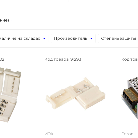
ание)
Наличие на складах
Производитель
Степень защиты
102
Код товара: 91293
Код тов
ИЭК
Feron