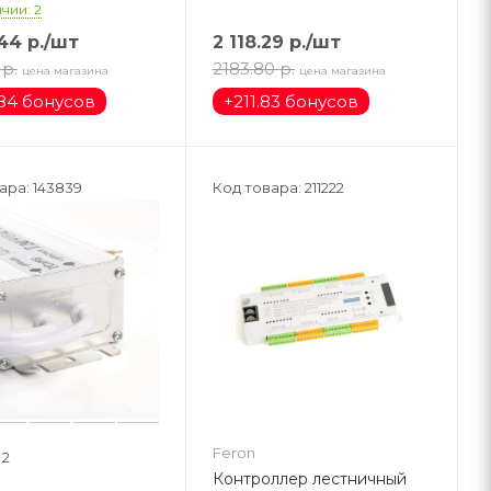
чии: 2
.44
р.
/шт
2 118.29
р.
/шт
р.
2183.80
р.
цена магазина
цена магазина
84 бонусов
+
211.83 бонусов
ара: 143839
Код товара: 211222
Feron
2
Контроллер лестничный