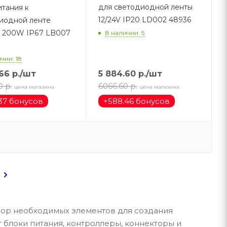
для светодиодной ленты
итания к
12/24V IP20 LD002 48936
иодной ленте
V 200W IP67 LB007
В наличии: 5
чии: 18
.66
р.
/шт
5 884.60
р.
/шт
0
р.
6066.60
р.
цена магазина
цена магазина
37 бонусов
+
588.46 бонусов
бор необходимых элементов для создания
 блоки питания, контроллеры, коннекторы и