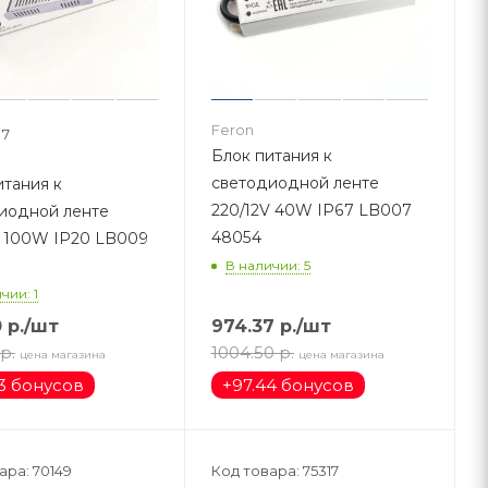
Feron
7
Блок питания к
светодиодной ленте
итания к
220/12V 40W IP67 LB007
иодной ленте
48054
V 100W IP20 LB009
В наличии: 5
чии: 1
0
р.
/шт
974.37
р.
/шт
р.
1004.50
р.
цена магазина
цена магазина
3 бонусов
+
97.44 бонусов
ара: 70149
Код товара: 75317