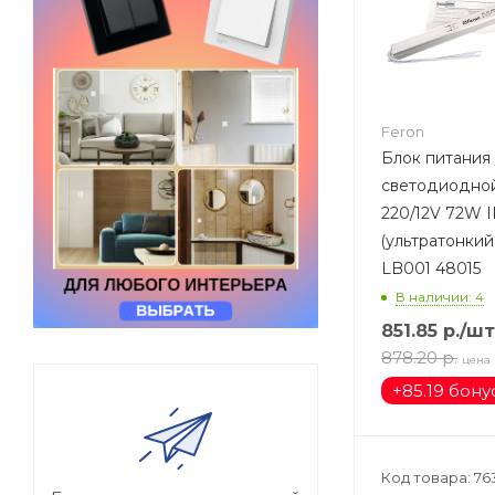
Feron
Блок питания
светодиодной
220/12V 72W IP20
(ультратонкий
LB001 48015
В наличии: 4
851.85
р.
/шт
878.20
р.
цена
+
85.19 бону
Код товара: 76