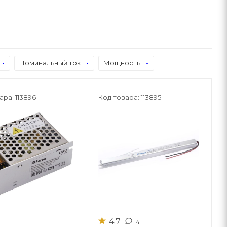
Номинальный ток
Мощность
ара: 113896
Код товара: 113895
★
4.7
14