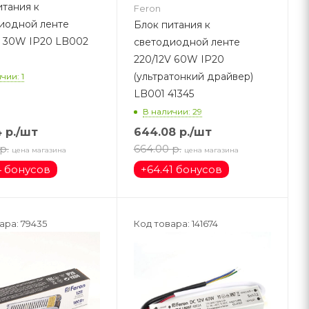
итания к
Feron
иодной ленте
Блок питания к
02
светодиодной ленте
220/12V 60W IP20
(ультратонкий драйвер)
чии: 1
LB001 41345
В наличии: 29
4
р.
/шт
644.08
р.
/шт
р.
664.00
р.
цена магазина
цена магазина
4 бонусов
+
64.41 бонусов
ара: 79435
Код товара: 141674