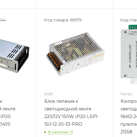
344
Код товара: 69579
Код тов
ИЭК
Feron
 к
Блок питания к
Контро
 ленте
светодиодной ленте
светод
220/12V 150W IP20 LSP1-
18А12-2
21499
150-12-20-33-PRO
пультом
21558
В наличии: 11