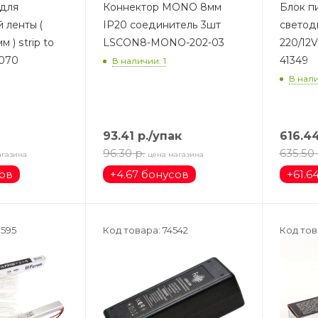
 для
Коннектор MONO 8мм
Блок п
 ленты (
IP20 соединитель 3шт
светод
 ) strip to
LSCON8-MONO-202-03
220/12V 30W IP20 LB0
3070
41349
В наличии: 1
В нали
93.41
р.
/упак
616.4
96.30
р.
635.50
агазина
цена магазина
сов
+
4.67 бонусов
+
61.6
0595
Код товара: 74542
Код тов