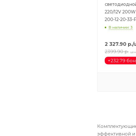
светодиодной
220/12V 200W
200-12-20-33
В наличии: 3
2 327.90
р.
/
2399.90
р.
цен
+
232.79 бо
Комплектующие
эффективной и 