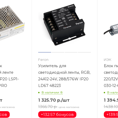
Feron
ИЭК
 к
Усилитель для
Блок п
 ленте
светодиодной ленты, RGB,
светод
24А12-24V, 288/576W IP20
220/12V 30W IP67 LSP
-PRO
LD67 48223
030-12
В наличии: 8
В нали
т
1 325.70
р.
/шт
1 394.
1366.70
р.
1438.10
а магазина
цена магазина
усов
+
132.57 бонусов
+
139.