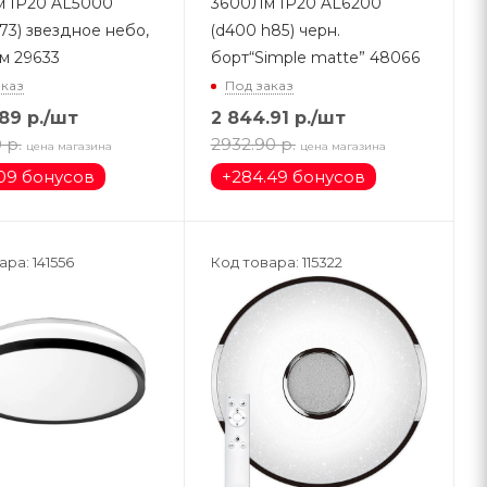
 IP20 AL5000
3600Лм IP20 AL6200
73) звездное небо,
(d400 h85) черн.
м 29633
борт“Simple matte” 48066
аказ
Под заказ
.89
р.
/шт
2 844.91
р.
/шт
0
р.
2932.90
р.
цена магазина
цена магазина
09 бонусов
+
284.49 бонусов
ра: 141556
Код товара: 115322