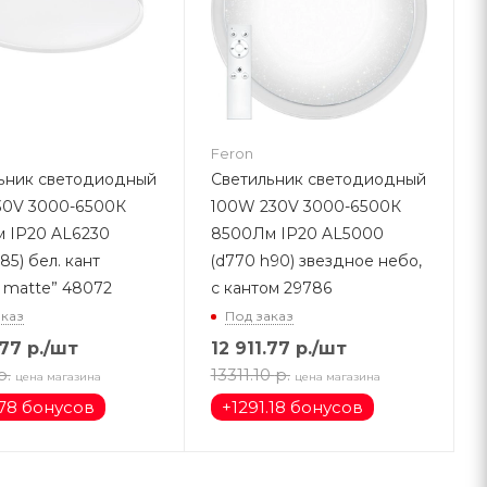
Feron
ьник светодиодный
Светильник светодиодный
0V 3000-6500К
100W 230V 3000-6500К
 IP20 AL6230
8500Лм IP20 AL5000
85) бел. кант
(d770 h90) звездное небо,
e matte” 48072
с кантом 29786
аказ
Под заказ
.77
р.
/шт
12 911.77
р.
/шт
р.
13311.10
р.
цена магазина
цена магазина
78 бонусов
+
1291.18 бонусов