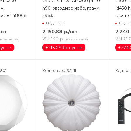
 AL6200
2900Лм IP20 AL5200 (d410
2900Лм
н.
h90) звездное небо, грани
(d450 h
matte” 48068
29635
с канто
Под заказ
Под з
/шт
2 150.88
р.
/шт
2 240
2217.40
р.
2310.2
на магазина
цена магазина
нусов
+
215.09 бонусов
+
224.
3801
Код товара: 95411
Код това