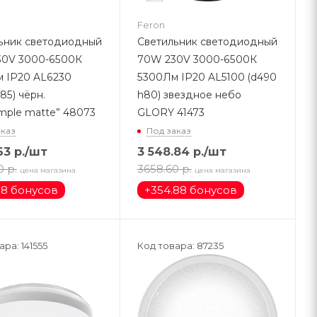
Feron
ьник светодиодный
Светильник светодиодный
0V 3000-6500К
70W 230V 3000-6500К
 IP20 AL6230
5300Лм IP20 AL5100 (d490
85) чёрн.
h80) звездное небо
imple matte” 48073
GLORY 41473
аказ
Под заказ
63
р.
/шт
3 548.84
р.
/шт
0
р.
3658.60
р.
цена магазина
цена магазина
58 бонусов
+
354.88 бонусов
ра: 141555
Код товара: 87235