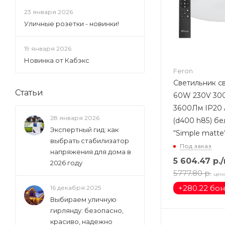
23 января 2026
Уличные розетки - новинки!
19 января 2026
Новинка от Кабэкс
Feron
Светильник 
Статьи
60W 230V 30
3600Лм IP20
28 января 2026
(d400 h85) бе
Экспертный гид: как
“Simple matte
выбрать стабилизатор
Под заказ
напряжения для дома в
5 604.47
р.
2026 году
5777.80
р.
цен
+
280.22 бо
16 декабря 2025
Выбираем уличную
гирлянду: безопасно,
красиво, надежно