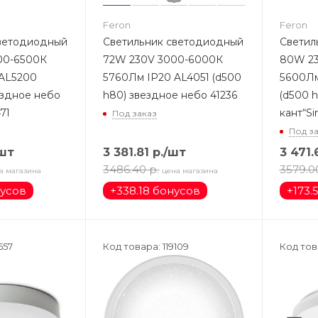
Feron
Feron
светодиодный
Светильник светодиодный
Светил
00-6500К
72W 230V 3000-6000К
80W 23
 AL5200
5760Лм IP20 AL4051 (d500
5600Лм
ездное небо
h80) звездное небо 41236
(d500 h
71
кант“S
Под заказ
Под з
шт
3 381.81
р.
/шт
3 471.
3486.40
р.
3579.0
а магазина
цена магазина
нусов
+
338.18 бонусов
+
173.
557
Код товара: 119109
Код това