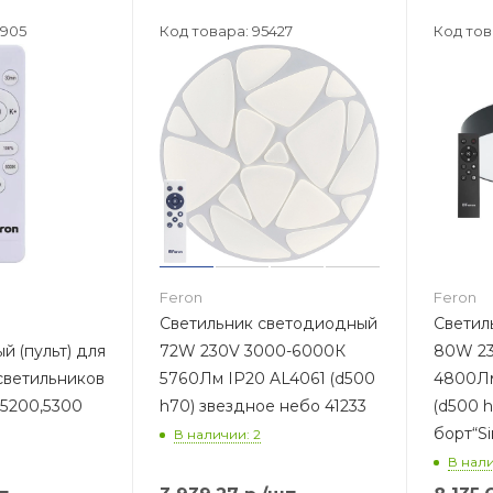
3905
Код товара: 95427
Код тов
Feron
Feron
Светильник светодиодный
Светил
й (пульт) для
72W 230V 3000-6000К
80W 23
светильников
5760Лм IP20 AL4061 (d500
4800Лм
,5200,5300
h70) звездное небо 41233
(d500 h
борт“S
В наличии: 2
В нали