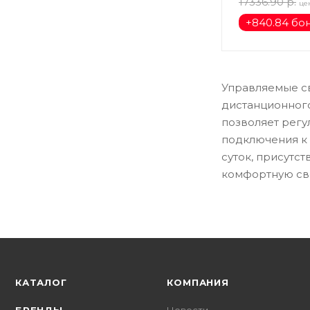
17336.90
р.
це
+
840.84 бо
Управляемые с
дистанционног
позволяет регу
подключения к
суток, присутс
комфортную св
КАТАЛОГ
КОМПАНИЯ