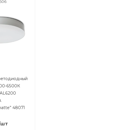
1606
светодиодный
000-6500К
 AL6200
.
atte” 48071
/шт