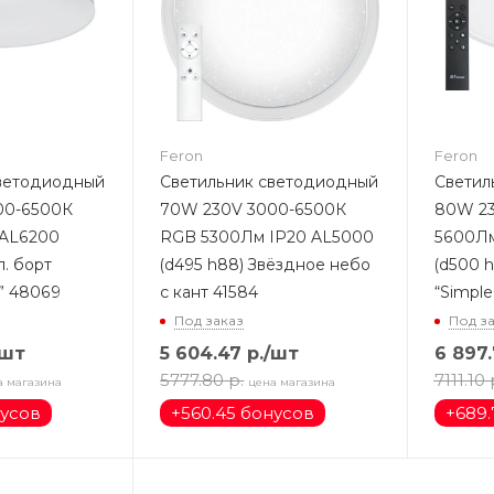
Feron
Feron
светодиодный
Светильник светодиодный
Светил
00-6500К
70W 230V 3000-6500К
80W 23
 AL6200
RGB 5300Лм IP20 AL5000
5600Лм
л. борт
(d495 h88) Звёздное небо
(d500 h
” 48069
с кант 41584
“Simpl
Под заказ
Под з
/шт
5 604.47
р.
/шт
6 897
5777.80
р.
7111.10
а магазина
цена магазина
нусов
+
560.45 бонусов
+
689.