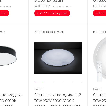
т
3 939.27
р.
/шт
8 135.
4061.10
р.
8387.3
магазина
цена магазина
усов
+
393.93 бонусов
+
813.
1607
Код товара: 86021
Код тов
Feron
Feron
светодиодный
Светильник светодиодный
Светил
000-6500К
36W 230V 3000-6500К
36W 23