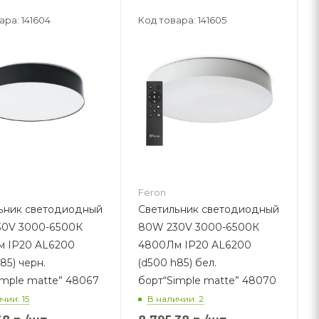
ара: 141604
Код товара: 141605
Feron
ьник светодиодный
Светильник светодиодный
0V 3000-6500К
80W 230V 3000-6500К
 IP20 AL6200
4800Лм IP20 AL6200
85) черн.
(d500 h85) бел.
imple matte” 48067
борт“Simple matte” 48070
чии: 15
В наличии: 2