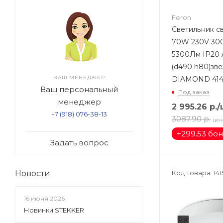
Feron
Светильник 
70W 230V 30
5300Лм IP20
(d490 h80)зв
ВАШ МЕНЕДЖЕР
DIAMOND 414
Ваш персональный
Под заказ
менеджер
2 995.26
р.
/
+7 (918) 076-38-13
3087.90
р.
цен
+
299.53 бо
Задать вопрос
Код товара: 141
Новости
16 июня 2026
Новинки STEKKER