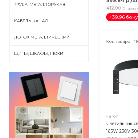
399.64
р.
/ш
ТРУБА, МЕТАЛЛОРУКАВ
412.00
р.
цена 
+
39.96 бон
КАБЕЛЬ-КАНАЛ
ЛОТОК МЕТАЛЛИЧЕСКИЙ
Код товара: 14
ЩИТЫ, ШКАФЫ, ЛЮКИ
Feron
Светильник 
165W 230V 3