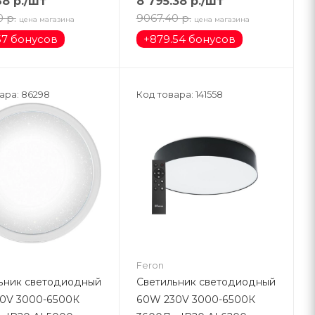
68
р.
/шт
8 795.38
р.
/шт
0
р.
9067.40
р.
цена магазина
цена магазина
57 бонусов
+
879.54 бонусов
ара: 86298
Код товара: 141558
Feron
ьник светодиодный
Светильник светодиодный
0V 3000-6500К
60W 230V 3000-6500К