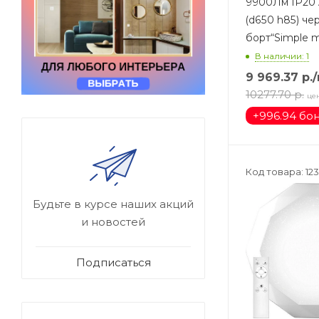
9900Лм IP20
(d650 h85) чер
борт“Simple 
В наличии: 1
9 969.37
р.
10277.70
р.
це
+
996.94 бо
Код товара: 12
Будьте в курсе наших акций
и новостей
Подписаться