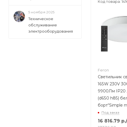
Код товара: 14
5 ноября 2025
Техническое
обслуживание
электрооборудования
Feron
Светильник 
165W 230V 3
9900Лм IP20
(d650 h85) бел
борт“Simple m
Под заказ
16 816.79
р.