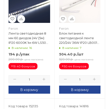
Feron
Feron
Лента светодиодная 8
Блок питания к
мм 60 диодов 24V (5м)
светодиодной ленте
IP20 6000K 1м-6W LS500
220/24V 36W IP20 LB001
41526
ультратонкий (283х18х18)
В наличии: 16
В наличии: 7
48012
194
р.
/упак
504.40
р.
/шт
200.00
р.
520.00
р.
цена магазина
цена магазина
+
+
19.40 бонусов
50.44 бонусов
В корзину
В корзину
Код товара: 152135
Код товара: 141816