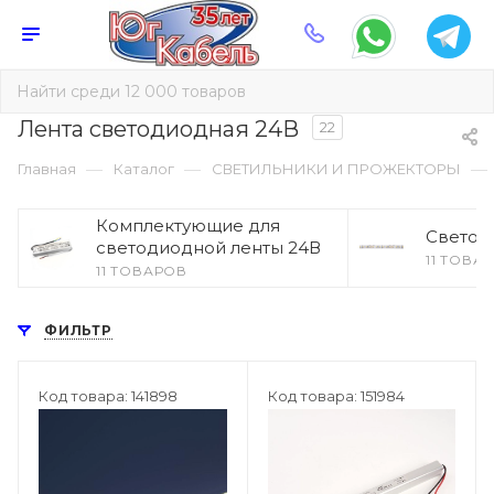
Лента cветодиодная 24В
22
—
—
—
Главная
Каталог
СВЕТИЛЬНИКИ И ПРОЖЕКТОРЫ
Комплектующие для
Светод
светодиодной ленты 24В
11 ТОВА
11 ТОВАРОВ
ФИЛЬТР
Код товара: 141898
Код товара: 151984