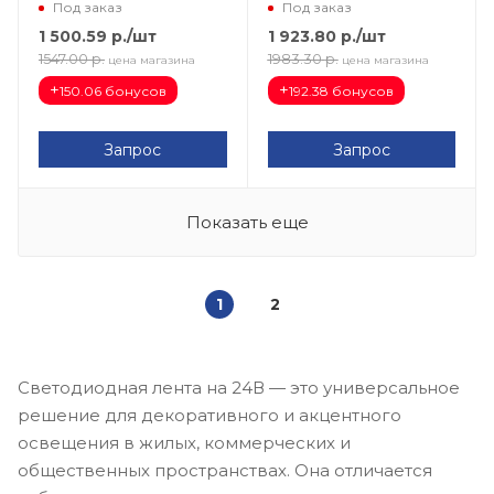
1м-12W LS530 48271
5000*10*1.8мм 3000К
Под заказ
Под заказ
48970
1 500.59
р.
/шт
1 923.80
р.
/шт
1547.00
р.
1983.30
р.
цена магазина
цена магазина
+
+
150.06 бонусов
192.38 бонусов
Запрос
Запрос
Показать еще
1
2
Светодиодная лента на 24В — это универсальное
решение для декоративного и акцентного
освещения в жилых, коммерческих и
общественных пространствах. Она отличается