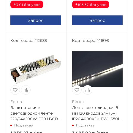
+
+
3.01 бонусов
103.37 бонусов
Запрос
Запрос
Код товара: 112689
Код товара: 141899
Feron
Feron
Блок питания к
Лента светодиодная 8
светодиодной ленте
мм 120 диодов 24V (5м)
220/24V 100W IP20 LB019
IP20 4000K 1м-11W LS501
(190х50х31) 41059
41057
Под заказ
Под заказ
1 056.23
р.
/шт
1 405.92
р.
/упак