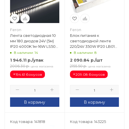
Feron
Feron
Лента светодиодная 10
Блок питания к
мм 180 диодов 24V (5м)
светодиодной ленте
IP20 4000K 1м-16W LS502
220/24V 350W IP20 LB019
41528
(224х69х40) 48048
В наличии: 14
В наличии: 8
1 946.11
р.
/упак
2 090.84
р.
/шт
2006.30
р.
2155.50
р.
цена магазина
цена магазина
+
+
194.61 бонусов
209.08 бонусов
В корзину
В корзину
Код товара: 141818
Код товара: 143225