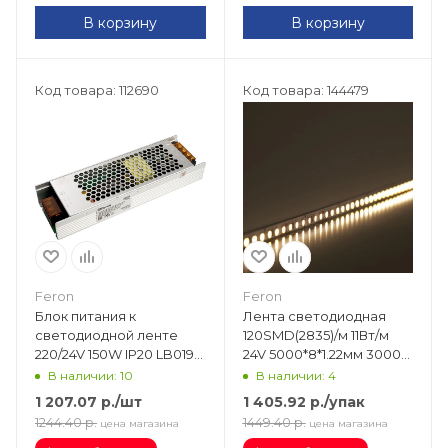
В корзину
В корзину
Код товара: 112690
Код товара: 144479
Feron
Feron
Блок питания к
Лента светодиодная
светодиодной ленте
120SMD(2835)/м 11Вт/м
220/24V 150W IP20 LB019
24V 5000*8*1.22мм 3000К,
(200х62х31) 41060
LS501 (5м) 41056
В наличии: 10
В наличии: 4
1 207.07
р.
/шт
1 405.92
р.
/упак
1244.40
р.
1449.40
р.
цена магазина
цена магазина