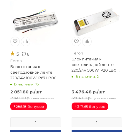
★
Feron
5
6
Блок питания к
Feron
светодиодной ленте
Блок питания к
220/24V 500W IP20 LB019
светодиодной ленте
(224х69х40) 48049
В наличии: 2
220/24V 100W IP67 LB007
(216х36х45) 48059
В наличии: 18
2 851.80
р.
/шт
3 476.48
р.
/шт
2940.00
р.
3584.00
р.
цена магазина
цена магазина
+
+
285.18 бонусов
347.65 бонусов