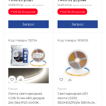
1088.90
р.
1449.40
р.
цена магазина
цена магазина
+
+
105.62 бонусов
140.59 бонусов
Запрос
Запрос
Код товара: 152134
Код товара: 163836
Feron
Feron
Лента светодиодная
Светодиодная LED
COB 10 мм 480 диодов
лента LS530,
24V (5м) IP20 4000K
512SMD(2110)/м 12Вт/м 24V