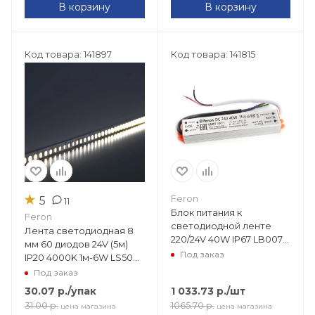
В корзину
В корзину
Код товара: 141897
Код товара: 141815
★
Feron
5
11
Блок питания к
Feron
светодиодной ленте
Лента светодиодная 8
220/24V 40W IP67 LB007
мм 60 диодов 24V (5м)
(160х20х30) 48055
Под заказ
IP20 4000K 1м-6W LS500
41525
Под заказ
30.07
р.
/упак
1 033.73
р.
/шт
31.00
р.
1065.70
р.
цена магазина
цена магазина