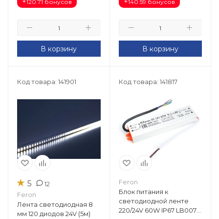
+
+
120.71 бонусов
140.59 бонусов
В корзину
В корзину
Код товара: 141901
Код товара: 141817
★
Feron
5
12
Блок питания к
Feron
светодиодной ленте
Лента светодиодная 8
220/24V 60W IP67 LB007
мм 120 диодов 24V (5м)