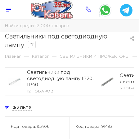
Светильники под светодиодную
лампу
17
—
—
—
Главная
Каталог
СВЕТИЛЬНИКИ И ПРОЖЕКТОРЫ
Светильники под
Светил
светодиодную лампу IP20,
светод
IP40
5 ТОВА
12 ТОВАРОВ
ФИЛЬТР
Код товара: 95406
Код товара: 91493