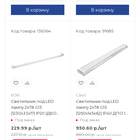
В корзину
В корзину
Код товара: 136364
Код товара: 91685
ИЭК
Свет
Светильник под LED
Светильник под LED
лампу 2хT8 G13
лампу 2хT8 G13
(1230х33х17) IP20 (ДБО
(1250х145х62) IP40 ДПО 12-
1003) LDBO0-1003-01-120-
2х16-001 Свет
Под заказ
Под заказ
K01
229.99
р.
/шт
950.60
р.
/шт
237.10
р.
980.00
р.
цена магазина
цена магазина