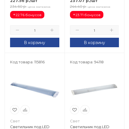
227.56
р.
/шт
237.07
р.
/шт
234.60
р.
244.40
р.
цена магазина
цена магазина
+
+
22.76 бонусов
23.71 бонусов
В корзину
В корзину
Код товара: 115816
Код товара: 94118
Свет
Свет
Светильник под LED
Светильник под LED