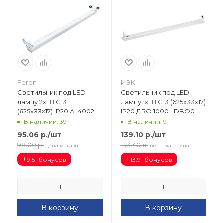
Feron
ИЭК
Светильник под LED
Светильник под LED
лампу 2хT8 G13
лампу 1хT8 G13 (625х33х17)
(625х33х17) IP20 AL4002
IP20 ДБО 1000 LDBO0-
41221
1000-01-060-K01
В наличии: 39
В наличии: 9
95.06
р.
/шт
139.10
р.
/шт
98.00
р.
143.40
р.
цена магазина
цена магазина
+
+
9.51 бонусов
13.91 бонусов
В корзину
В корзину