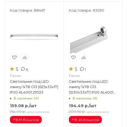
Код товара: 88467
Код товара: 83290
★
★
5
5
6
1
Feron
Feron
Светильник под LED
Светильник под LED
лампу 1хT8 G13 (625х33х17)
лампу 1хT8 G13
IP20 AL4001 29533
(1230х33х17) IP20 AL4001
29534
В наличии: 141
В наличии: 36
159.08
р.
/шт
194.49
р.
/шт
164.00
р.
200.50
р.
цена магазина
цена магазина
+
+
15.91 бонусов
19.45 бонусов