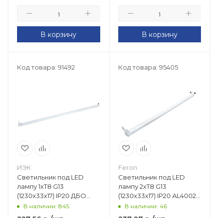
В корзину
В корзину
Код товара: 91492
Код товара: 95405
ИЭК
Feron
Светильник под LED
Светильник под LED
лампу 1хT8 G13
лампу 2хT8 G13
(1230х33х17) IP20 ДБО
(1230х33х17) IP20 AL4002
1001 LDBO0-1001-01-120-
41220
В наличии: 845
В наличии: 46
K01