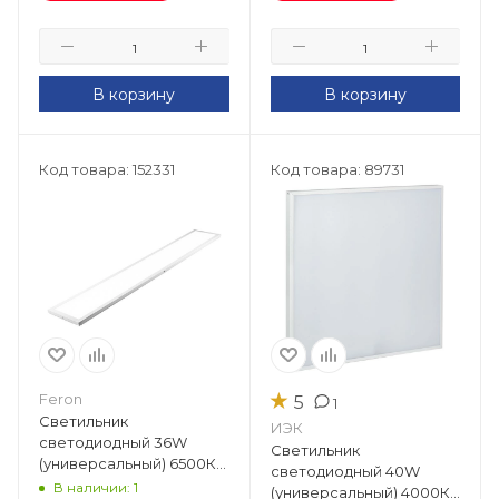
В корзину
В корзину
Код товара: 152331
Код товара: 89731
★
Feron
5
1
Светильник
ИЭК
светодиодный 36W
Светильник
(универсальный) 6500К
светодиодный 40W
3200Лм IP40 185-265V
В наличии: 1
(универсальный) 4000К