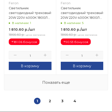
Feron
Feron
Светильник
Светильник
светодиодный трековый
светодиодный трековый
20W 220V 4000К 1800Лм
20W 220V 4000К 1800Лм
AL103 (черный) d86
AL103 (белый) d86 126х178
В наличии: 1
В наличии: 5
126х178 29648
29514
1 810.60
р.
/шт
1 810.60
р.
/шт
1866.60
р.
1866.60
р.
цена магазина
цена магазина
+
+
181.06 бонусов
90.53 бонусов
В корзину
В корзину
Показать еще
1
2
3
4