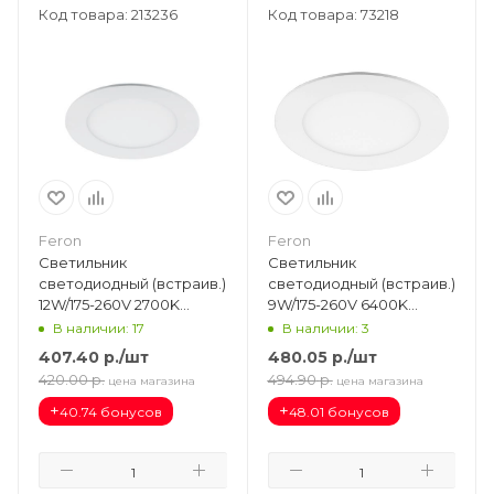
Код товара: 213236
Код товара: 73218
Feron
Feron
Светильник
Светильник
светодиодный (встраив.)
светодиодный (встраив.)
12W/175-260V 2700K
9W/175-260V 6400K
960Лм IP20 белый
740Лм IP20 белый
В наличии: 17
В наличии: 3
(AL500) d170 48992
(AL500) d145 27999
407.40
р.
/шт
480.05
р.
/шт
420.00
р.
494.90
р.
цена магазина
цена магазина
+
+
40.74 бонусов
48.01 бонусов