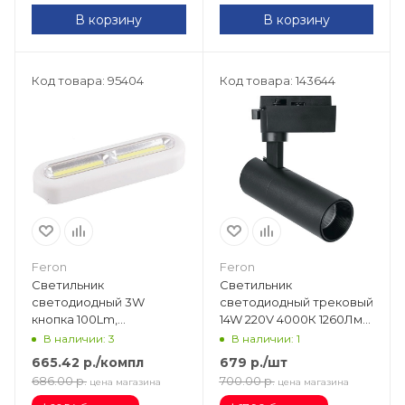
В корзину
В корзину
Код товара: 95404
Код товара: 143644
Feron
Feron
Светильник
Светильник
светодиодный 3W
светодиодный трековый
кнопка 100Lm,
14W 220V 4000К 1260Лм
150х40х25мм, белый
AL140 (черный) d50
В наличии: 3
В наличии: 1
(3*ААА в компл не вход)
50х138 41610
665.42
р.
/компл
679
р.
/шт
FN1210 23381
686.00
р.
700.00
р.
цена магазина
цена магазина