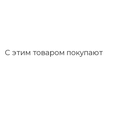
1 732.71
р.
/шт
1786.30
р.
цена магазина
+
86.64 бонусов
В корзину
С этим товаром покупают
Код товара: 5571