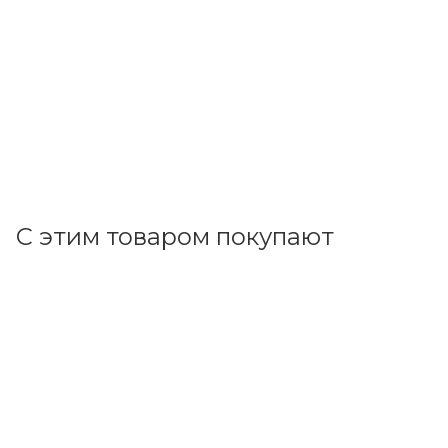
ДПО 11-2х10-001 В-10204
В наличии: 5
527.68
р.
/шт
544.00
р.
цена магазина
+
52.77 бонусов
В корзину
С этим товаром покупают
Код товара: 166245