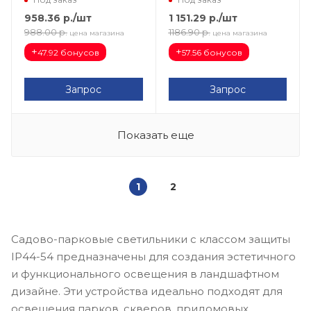
958.36
р.
/шт
1 151.29
р.
/шт
988.00
р.
1186.90
р.
цена магазина
цена магазина
+
+
47.92 бонусов
57.56 бонусов
Запрос
Запрос
Показать еще
1
2
Садово-парковые светильники с классом защиты
IP44-54 предназначены для создания эстетичного
и функционального освещения в ландшафтном
дизайне. Эти устройства идеально подходят для
освещения парков, скверов, придомовых