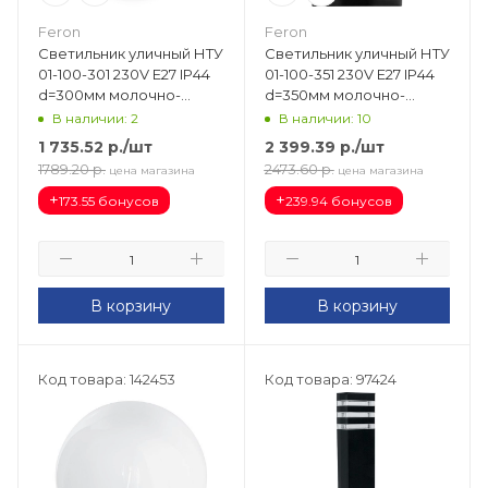
Feron
Feron
Светильник уличный НТУ
Светильник уличный НТУ
01-100-301 230V E27 IP44
01-100-351 230V E27 IP44
d=300мм молочно-
d=350мм молочно-
белый 11566
белый 11583
В наличии: 2
В наличии: 10
1 735.52
р.
/шт
2 399.39
р.
/шт
1789.20
р.
2473.60
р.
цена магазина
цена магазина
+
+
173.55 бонусов
239.94 бонусов
В корзину
В корзину
Код товара: 142453
Код товара: 97424