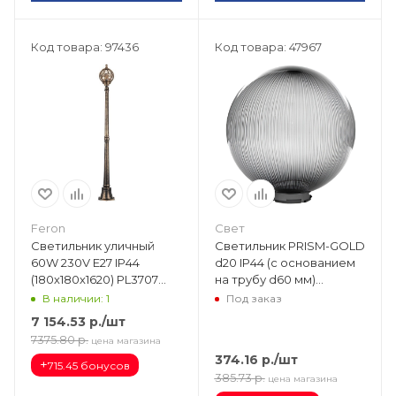
Код товара: 97436
Код товара: 47967
Feron
Свет
Светильник уличный
Светильник PRISM-GOLD
60W 230V Е27 IP44
d20 IP44 (с основанием
(180х180х1620) PL3707
на трубу d60 мм)
черное золото (столб)
ФИНАЛЬНАЯ
В наличии: 1
Под заказ
11379
РАСПРОДАЖА
7 154.53
р.
/шт
SPU200B-LH-GDPR
7375.80
р.
цена магазина
374.16
р.
/шт
+
715.45 бонусов
385.73
р.
цена магазина