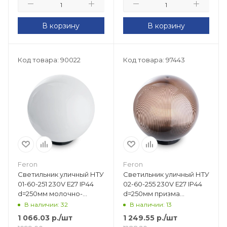
В корзину
В корзину
Код товара: 90022
Код товара: 97443
Feron
Feron
Светильник уличный НТУ
Светильник уличный НТУ
01-60-251 230V E27 IP44
02-60-255 230V E27 IP44
d=250мм молочно-
d=250мм призма
белый 11564
дымчатый 11568
В наличии: 32
В наличии: 13
1 066.03
р.
/шт
1 249.55
р.
/шт