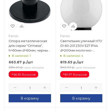
Feron
Feron
Опора металлическая
Светильник уличный НТУ
для серии "Оптима",
01-60-201 230V E27 IP44
h=60мм d=60мм, черный
d=200мм молочно-
OМ 0,06 11616
белый 11562
В наличии: 1
В наличии: 4
663.87
р.
/шт
819.65
р.
/шт
684.40
р.
845.00
р.
цена магазина
цена магазина
+
+
66.39 бонусов
81.97 бонусов
В корзину
В корзину