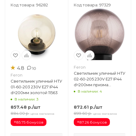
Код товара: 96282
Код товара: 97329
★
Feron
4.8
10
Светильник уличный НТУ
Feron
02-60-205 230V E27 IP44
Светильник уличный НТУ
d=200мм призма
01-60-203 230V E27 IP44
дымчатый 11567
В наличии: 4
d=200мм золотой 11563
В наличии: 3
857.48
р.
/шт
872.61
р.
/шт
884.00
р.
899.60
р.
цена магазина
цена магазина
+
+
85.75 бонусов
87.26 бонусов