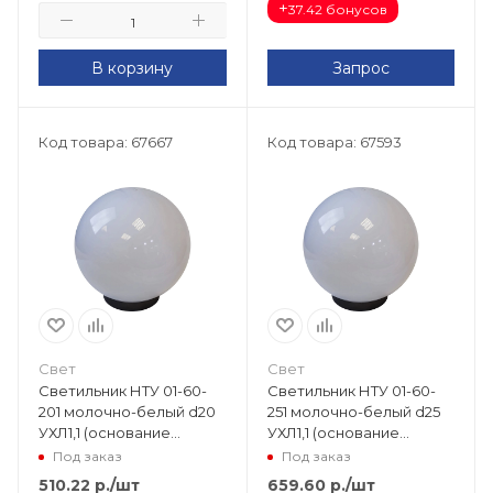
+
37.42 бонусов
В корзину
Запрос
Код товара: 67667
Код товара: 67593
Свет
Свет
Светильник НТУ 01-60-
Светильник НТУ 01-60-
201 молочно-белый d20
251 молочно-белый d25
УХЛ1,1 (основание
УХЛ1,1 (основание
пластик ABS) В-06208
пластик ABS) В-07388
Под заказ
Под заказ
510.22
р.
/шт
659.60
р.
/шт