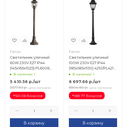
Feron
Feron
Светильник уличный
Светильник уличный
60W 230V Е27 IP44
100W 230V Е27 IP44
(145х165х1025) PL6006
(185х185х1130) 4210/PL4210
черное золото (столб)
черный (столб) 11034
В наличии: 1
В наличии: 1
11896
5 410.56
р.
/шт
6 697.66
р.
/шт
5577.90
р.
6904.80
р.
цена магазина
цена магазина
+
+
541.06 бонусов
669.77 бонусов
В корзину
В корзину