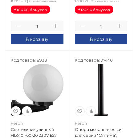
1099.00
р.
1288.20
р.
цена магазина
цена магазина
+
+
106.60 бонусов
124.96 бонусов
В корзину
В корзину
Код товара: 89381
Код товара: 97440
Feron
Feron
Светильник уличный
Опора металлическая
НБУ 01-60-20 230V E27
для серии "Оптима",