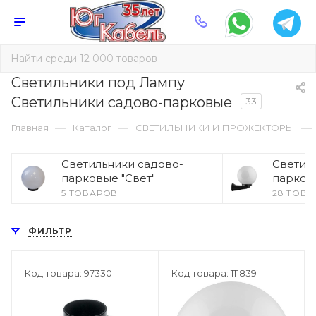
Светильники под Лампу
Светильники садово-парковые
33
—
—
—
Главная
Каталог
СВЕТИЛЬНИКИ И ПРОЖЕКТОРЫ
Светильники садово-
Светил
парковые "Свет"
парков
5 ТОВАРОВ
28 ТОВ
ФИЛЬТР
Код товара: 97330
Код товара: 111839