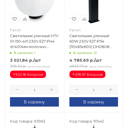
Feron
Feron
Светильник уличный НТУ
Светильник уличный
01-150-401 230V E27 IP44
60W 230V Е27 IP54
d=400мм молочно-
(110х65х600) DH0808
белый 11713
черный столб 41155
В наличии: 1
В наличии: 12
3 021.84
р.
/шт
4 785.69
р.
/шт
3115.30
р.
4933.70
р.
цена магазина
цена магазина
+
+
302.18 бонусов
478.57 бонусов
В корзину
В корзину
Код товара: 93963
Код товара: 97442