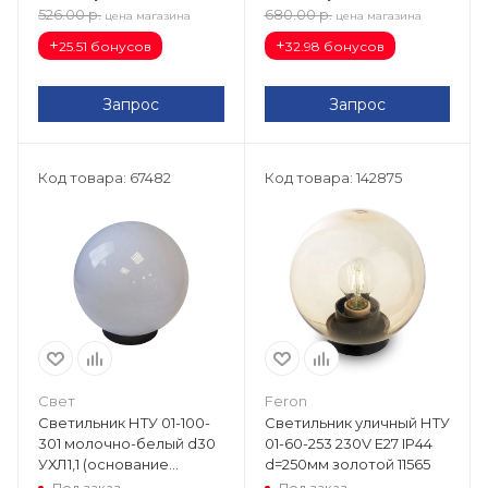
526.00
р.
680.00
р.
цена магазина
цена магазина
+
+
25.51 бонусов
32.98 бонусов
Запрос
Запрос
Код товара: 67482
Код товара: 142875
Свет
Feron
Светильник НТУ 01-100-
Светильник уличный НТУ
301 молочно-белый d30
01-60-253 230V E27 IP44
УХЛ1,1 (основание
d=250мм золотой 11565
пластик ABS) В-07485
Под заказ
Под заказ