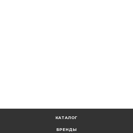
Feron
Светильник уличный НТУ 01-150-401 230V E27 IP44
d=400мм молочно-белый 11713
В наличии: 1
3 021.84
р.
/шт
3115.30
р.
цена магазина
+
302.18 бонусов
В корзину
КАТАЛОГ
БРЕНДЫ