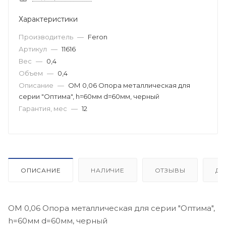
Характеристики
Производитель
—
Feron
Артикул
—
11616
Вес
—
0,4
Объем
—
0,4
Описание
—
OМ 0,06 Опора металлическая для
серии "Оптима", h=60мм d=60мм, черный
Гарантия, мес
—
12
ОПИСАНИЕ
НАЛИЧИЕ
ОТЗЫВЫ
ДО
OМ 0,06 Опора металлическая для серии "Оптима",
h=60мм d=60мм, черный