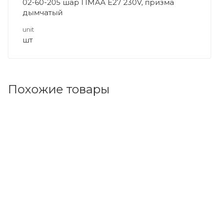
02-60-205 шар ПМАА E27 230V, призма
дымчатый
unit
шт
Похожие товары
Код товара: 142453