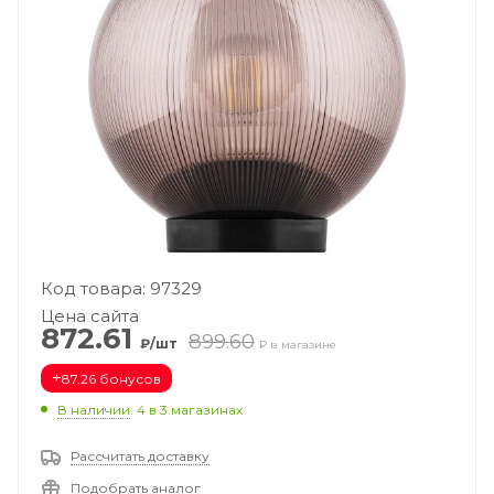
Код товара: 97329
Цена сайта
872.61
899.60
₽/шт
₽ в магазине
+
87.26 бонусов
В наличии
: 4
в 3 магазинах
Рассчитать доставку
Подобрать аналог