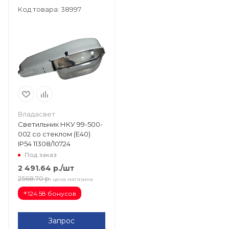
Код товара: 38997
Владасвет
Светильник НКУ 99-500-
002 со стеклом (Е40)
IP54 11308/10724
Под заказ
2 491.64
р.
/шт
2568.70
р.
цена магазина
+
124.58 бонусов
Запрос