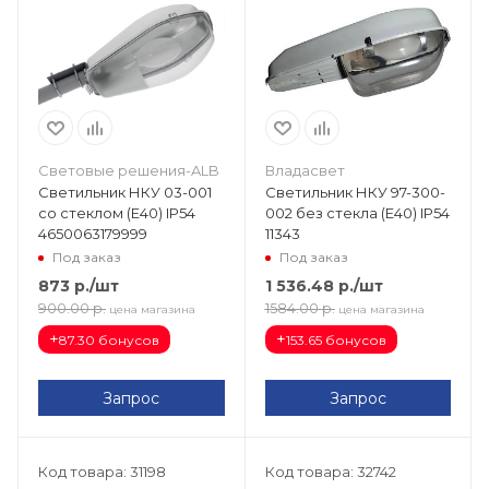
Световые решения-ALB
Владасвет
Светильник НКУ 03-001
Светильник НКУ 97-300-
со стеклом (Е40) IP54
002 без стекла (Е40) IP54
4650063179999
11343
Под заказ
Под заказ
873
р.
/шт
1 536.48
р.
/шт
900.00
р.
1584.00
р.
цена магазина
цена магазина
+
+
87.30 бонусов
153.65 бонусов
Запрос
Запрос
Код товара: 31198
Код товара: 32742