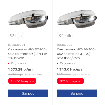
Владасвет
Владасвет
Светильник НКУ 97-200-
Светильник НКУ 97-300-
002 со стеклом (Е27) IP54
002 со стеклом (Е40)
11341/10720
IP54 11343/10722
Под заказ
Под заказ
1 575.28
р.
/шт
1 743.09
р.
/шт
1624.00
р.
1797.00
р.
цена магазина
цена магазина
+
+
157.53 бонусов
87.15 бонусов
Запрос
Запрос