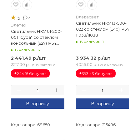
★
Владасвет
5
4
Светильник НКУ 13-500-
Элетех
022 со стеклом (Е40) IP54
Светильник НКУ 01-200-
11033/11038
001 "Сура" со стеклом
В наличии: 1
консольный (Е27) IP54
1030100097
В наличии: 6
2 441.49
р.
/шт
3 934.32
р.
/шт
2517.00
р.
4056.00
р.
цена магазина
цена магазина
+
+
244.15 бонусов
393.43 бонусов
В корзину
В корзину
Код товара: 68650
Код товара: 215486