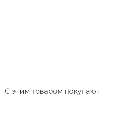
ДКС
Выкл. автомат. 3Р С16А 4,5кА (YON max MB63) MB63S-
3PC16
В наличии: 22
669.30
р.
/шт
690.00
р.
цена магазина
+
66.93 бонусов
В корзину
С этим товаром покупают
Код товара: 11545