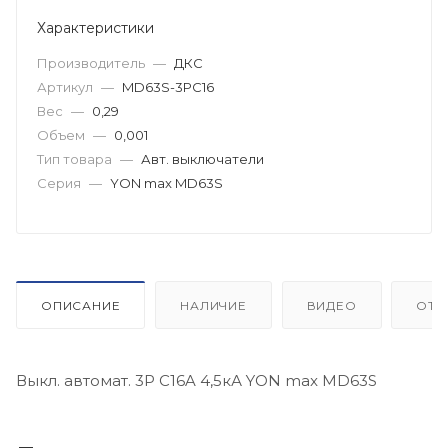
Характеристики
Производитель
—
ДКС
Артикул
—
MD63S-3PC16
Вес
—
0,29
Объем
—
0,001
Тип товара
—
Авт. выключатели
Серия
—
YON max MD63S
ОПИСАНИЕ
НАЛИЧИЕ
ВИДЕО
ОТЗ
Выкл. автомат. 3Р С16A 4,5кА YON max MD63S