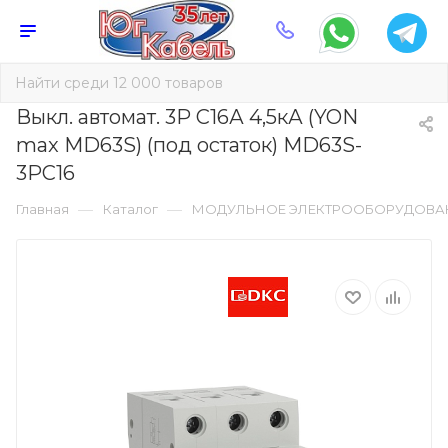
Выкл. автомат. 3Р С16А 4,5кА (YON
max MD63S) (под остаток) MD63S-
3PC16
—
—
Главная
Каталог
МОДУЛЬНОЕ ЭЛЕКТРООБОРУДОВА