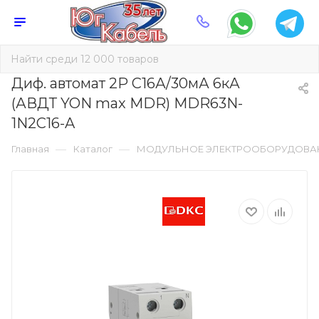
Диф. автомат 2Р С16А/30мА 6кА
(АВДТ YON max MDR) MDR63N-
1N2C16-A
—
—
Главная
Каталог
МОДУЛЬНОЕ ЭЛЕКТРООБОРУДОВА