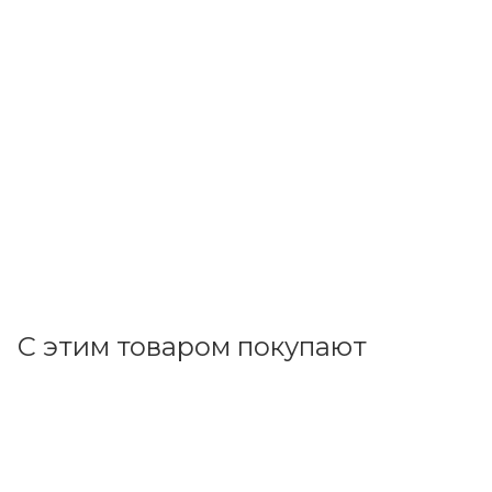
Schneider Electric
Диф. автомат 2Р С16А/10мА 6кA тип A RESI9 R9D51616
В наличии: 1
8 706.72
р.
/шт
8976.00
р.
цена магазина
+
870.67 бонусов
В корзину
С этим товаром покупают
Код товара: 11545