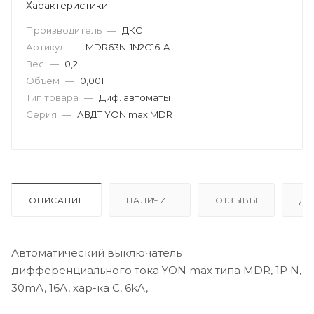
Характеристики
Производитель
—
ДКС
Артикул
—
MDR63N-1N2C16-A
Вес
—
0,2
Объем
—
0,001
Тип товара
—
Диф. автоматы
Серия
—
АВДТ YON max MDR
ОПИСАНИЕ
НАЛИЧИЕ
ОТЗЫВЫ
ДО
Автоматический выключатель
дифференциального тока YON max типа MDR, 1P N,
30mA, 16A, хар-ка C, 6kA,