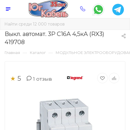
Выкл. автомат. 3Р С16А 4,5кА (RX3)
419708
—
—
Главная
Каталог
МОДУЛЬНОЕ ЭЛЕКТРООБОРУДОВА
5
★
1
отзыв