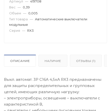
Артикул
—
419708
Вес
—
0,39
Объем
—
0,005
Тип товара
—
Автоматические выключатели
модульные
Серия
—
RX3
ОПИСАНИЕ
НАЛИЧИЕ
ОТЗЫВЫ (1)
Выкл. автомат. 3Р С16А 4,5кА RX3 предназначены
для защиты распределительных и групповых
цепей, имеющих различную нагрузку:
– электроприборы, освещение – выключатели с
характеристикой В,
– двигатели с небольшими пусковыми токами