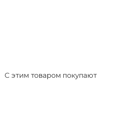
STEKKER
Щит настен. 2 мод. (120х54х95) IP65 серый, с крышкой,
под пломбу EBX50-1/02-65 39932
В наличии: 14
449.40
р.
/шт
463.30
р.
цена магазина
+
22.47 бонусов
В корзину
С этим товаром покупают
Код товара: 65669