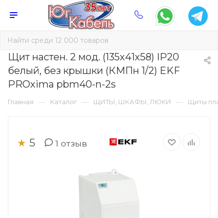
Щит настен. 2 мод. (135х41х58) IP20
белый, без крышки (КМПн 1/2) EKF
PROxima pbm40-n-2s
—
—
—
Главная
Каталог
ЩИТЫ, ШКАФЫ, ЛЮКИ
Щиты пл
5
★
1
отзыв