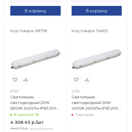
В корзину
В корзину
Код товара: 88758
Код товара: 94625
ИЭК
ИЭК
Светильник
Светильник
светодиодный 20W
светодиодный 20W
6500K 2400Лм IP65 200-
4000K 2400Лм IP65 200-
240V ДСП 1321
240V ДСП 1424
В наличии: 18
Под заказ
(600х86х70) аналог ЛСП
(600х86х70) аналог ЛСП
4 308.45
р.
/шт
2х18 LDSP0-1421-20-6500-
2х18 LDSP0-1424-20-
4441.70
р.
цена магазина
K01
4000-K01