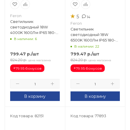
★
Feron
5
14
Светильник
Feron
светодиодный 18W
Светильник
4000K 1600Лм IP65 180-
светодиодный 18W
265V AL5090 (685х65х35)
В наличии: 6
6500K 1600Лм IP65 180-
аналог ЛСП 2х18 32596
265V AL5090 (685х65х35)
В наличии: 22
аналог ЛСП 2х18 32597
799.47
р.
/шт
799.47
р.
/шт
824.20
р.
824.20
р.
цена магазина
цена магазина
+
+
79.95 бонусов
79.95 бонусов
В корзину
В корзину
Код товара: 82151
Код товара: 77893