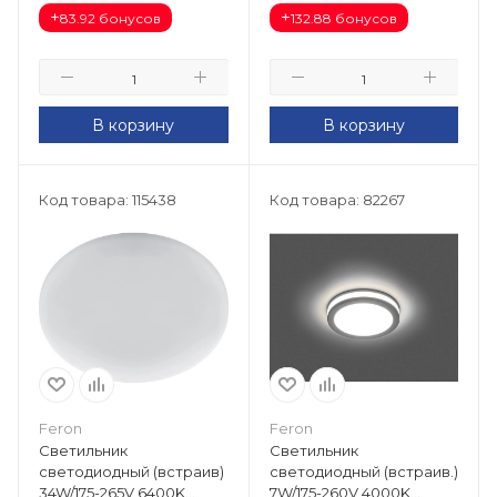
+
+
83.92 бонусов
132.88 бонусов
В корзину
В корзину
Код товара: 115438
Код товара: 82267
Feron
Feron
Светильник
Светильник
светодиодный (встраив)
светодиодный (встраив.)
34W/175-265V 6400K
7W/175-260V 4000K