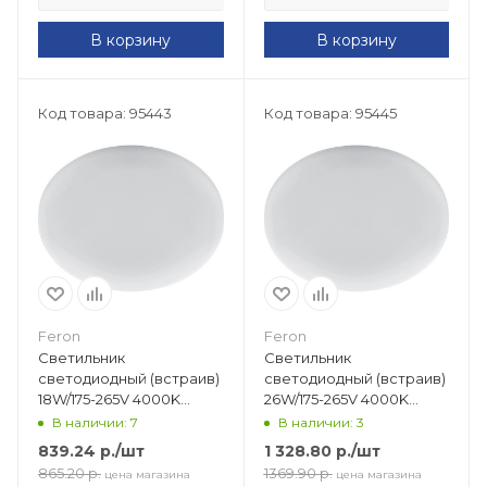
В корзину
В корзину
Код товара: 95443
Код товара: 95445
Feron
Feron
Светильник
Светильник
светодиодный (встраив)
светодиодный (встраив)
18W/175-265V 4000K
26W/175-265V 4000K
1800Лм IP20 белый
2600Лм IP20 белый
В наличии: 7
В наличии: 3
(AL509) d170х20 рег. до
(AL509) d225х20 рег. до
839.24
р.
/шт
1 328.80
р.
/шт
130мм 41209
170мм 41210
865.20
р.
1369.90
р.
цена магазина
цена магазина