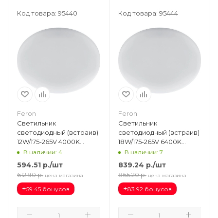
Код товара: 95440
Код товара: 95444
Feron
Feron
Светильник
Светильник
светодиодный (встраив)
светодиодный (встраив)
12W/175-265V 4000K
18W/175-265V 6400K
1200Лм IP20 белый
1800Лм IP20 белый
В наличии: 4
В наличии: 7
(AL509) d120х20 рег. до
(AL509) d170х20 рег. до
594.51
р.
/шт
839.24
р.
/шт
90мм 41208
130мм 41213
612.90
р.
865.20
р.
цена магазина
цена магазина
+
+
59.45 бонусов
83.92 бонусов