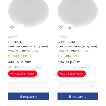
Feron
Feron
Светильник
Светильник
светодиодный (встраив)
светодиодный (встраив)
6W/175-265V 6400K
12W/175-265V 6400K
600Лм IP20 белый
1200Лм IP20 белый
В наличии: 17
В наличии: 2
(AL509) d90х20 рег. до
(AL509) d120х20 рег. до
468.61
р.
/шт
594.51
р.
/шт
70мм 41211
90мм 41212
483.10
р.
612.90
р.
цена магазина
цена магазина
+
+
46.86 бонусов
29.73 бонусов
В корзину
В корзину