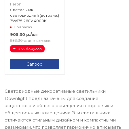
Feron
Светильник
светодиодный (встраив.)
7W/175-260V 4000K
560Лм IP20 белый (AL601)
Под заказ
82х82 подсветка 28906
905.30
р.
/шт
933.30
р.
цена магазина
+
90.53 бонусов
Запрос
Светодиодные декоративные светильники
Downlight предназначены для создания
акцентного и общего освещения в торговых и
общественных помещениях. Эти светильники
отличаются стильным дизайном и компактными
размерами, что позволяет гармонично вписывать