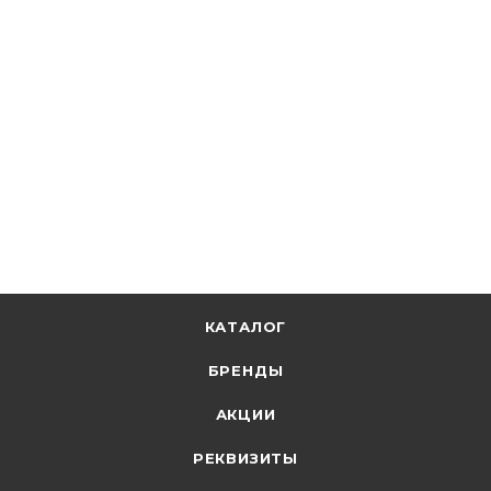
Светильник светодиодный 80W 230V 3000-6500К
4800Лм IP20 AL6200 (d500 h85) черн. борт“Simple
matte” 48067
В наличии: 15
8 135.68
р.
/шт
8387.30
р.
цена магазина
+
813.57 бонусов
В корзину
КАТАЛОГ
БРЕНДЫ
АКЦИИ
РЕКВИЗИТЫ