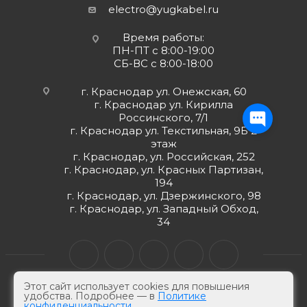
electro@yugkabel.ru
Время работы:
ПН-ПТ с 8:00-19:00
СБ-ВС с 8:00-18:00
г. Краснодар ул. Онежская, 60
г. Краснодар ул. Кирилла
Россинского, 7/1
г. Краснодар ул. Текстильная, 9Б 2
этаж
г. Краснодар, ул. Российская, 252
г. Краснодар, ул. Красных Партизан,
194
г. Краснодар, ул. Дзержинского, 98
г. Краснодар, ул. Западный Обход,
34
Этот сайт использует cookies для повышения
удобства. Подробнее — в
Политике
конфиденциальности
© ЮгКабель, 2026 г -
Электротехническая продукция