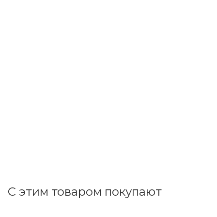
Feron
Светильник светодиодный (встраив.) 30W 4000K
2700Лм IP20 220V 60 град бел (AL251) d190 h62 32617
В наличии: 12
3 880
р.
/шт
4000.00
р.
цена магазина
+
194.00 бонусов
В корзину
С этим товаром покупают