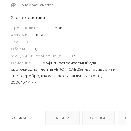
Подобрать аналог
Характеристики
Производитель
—
Feron
Артикул
—
10362
Вес
—
0,5
Объем
—
0,5
МИЦ мин. интернет-цена
—
1931
Описание
—
Профиль встраиваемый для
светодиодной ленты FERON CAB254 «встраиваемый»,
цвет серебро, в комплекте 2 заглушки, экран,
2000*61*14мм
ОПИСАНИЕ
НАЛИЧИЕ
ОТЗЫВЫ
ДО