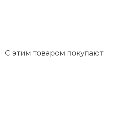
484.22
р.
/шт
499.20
р.
цена магазина
+
48.42 бонусов
В корзину
С этим товаром покупают
Код товара: 140315