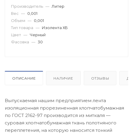
Производитель
—
Литер
Вес
—
0,001
Объем
—
0,001
Тип товара
—
Изолента ХБ
Цвет
—
Черный
Фасовка
—
30
ОПИСАНИЕ
НАЛИЧИЕ
ОТЗЫВЫ
ДО
Выпускаемая нашим предприятием лента
изоляционная прорезиненная хлопчатобумажная
по ГОСТ 2162-97 производится из миткаля —
суровая хлопчатобумажная ткань полотняного
переплетения, на которую наносится тонкий