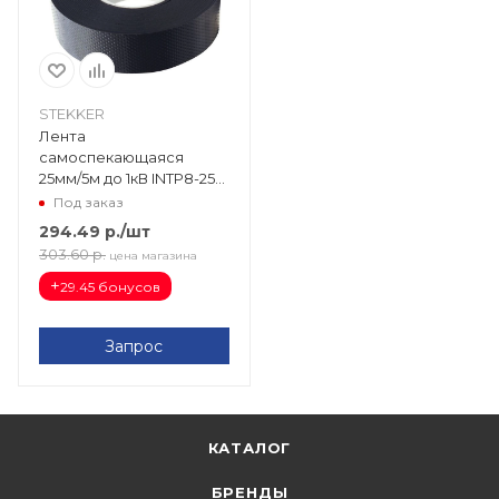
STEKKER
Лента
самоспекающаяся
25мм/5м до 1кВ INTP8-255-
1 39158
Под заказ
294.49
р.
/шт
303.60
р.
цена магазина
+
29.45 бонусов
Запрос
КАТАЛОГ
БРЕНДЫ