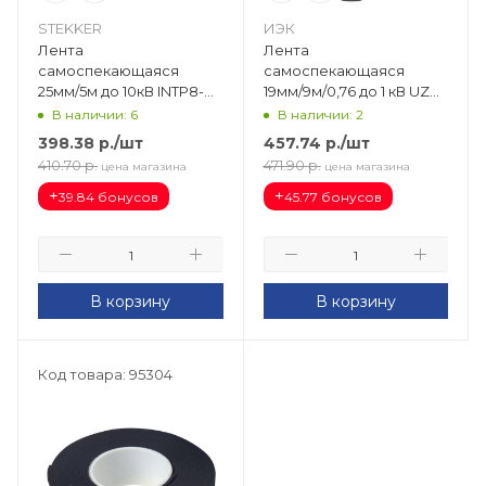
STEKKER
ИЭК
Лента
Лента
самоспекающаяся
самоспекающаяся
25мм/5м до 10кВ INTP8-
19мм/9м/0,76 до 1 кВ UZP-
255-10 39157
213-30-20-SP
В наличии: 6
В наличии: 2
398.38
р.
/шт
457.74
р.
/шт
410.70
р.
471.90
р.
цена магазина
цена магазина
+
+
39.84 бонусов
45.77 бонусов
В корзину
В корзину
Код товара: 95304