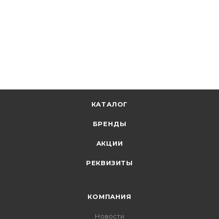
146.18
р.
/шт
150.70
р.
цена магазина
+
7.31 бонусов
В корзину
КАТАЛОГ
БРЕНДЫ
АКЦИИ
РЕКВИЗИТЫ
КОМПАНИЯ
Новости