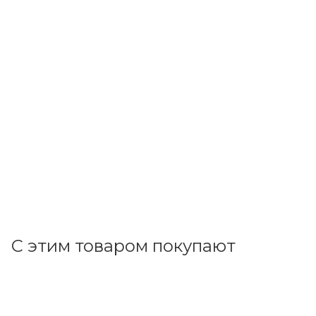
Литер
Изолента Х/Б двухсторонняя 600гр. Литер
В наличии: 41
484.22
р.
/шт
499.20
р.
цена магазина
+
48.42 бонусов
В корзину
С этим товаром покупают
Код товара: 23534