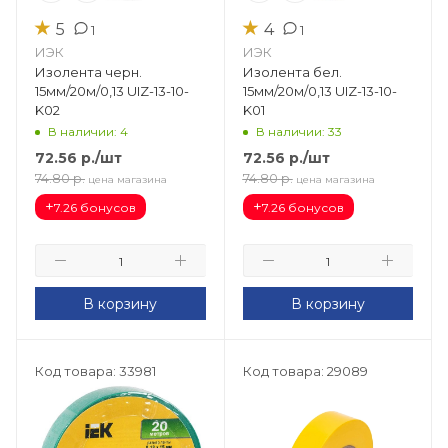
★
★
5
4
1
1
ИЭК
ИЭК
Изолента черн.
Изолента бел.
15мм/20м/0,13 UIZ-13-10-
15мм/20м/0,13 UIZ-13-10-
K02
K01
В наличии: 4
В наличии: 33
72.56
р.
/шт
72.56
р.
/шт
74.80
р.
74.80
р.
цена магазина
цена магазина
+
+
7.26 бонусов
7.26 бонусов
В корзину
В корзину
Код товара: 33981
Код товара: 29089