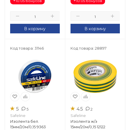
+
+
10.05 бонусов
10.05 бонусов
В корзину
В корзину
Код товара: 31146
Код товара: 28897
★
★
5
4.5
5
2
Safeline
Safeline
Изолента бел.
Изолента ж/з
15мм/20м/0,15 9363
15мм/20м/0,15 12122