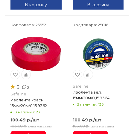
В корзину
В корзину
Код товара: 25552
Код товара: 25816
★
Safeline
5
2
Изолента зел.
Safeline
15мм/20м/0,15 9364
Изолента красн.
В наличии: 136
15мм/20м/0,15 9362
В наличии: 231
100.49
р.
/шт
100.49
р.
/шт
103.60
р.
103.60
р.
цена магазина
цена магазина