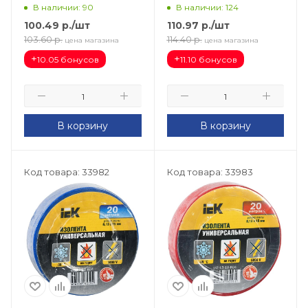
В наличии: 90
В наличии: 124
100.49
р.
/шт
110.97
р.
/шт
103.60
р.
114.40
р.
цена магазина
цена магазина
+
+
10.05 бонусов
11.10 бонусов
В корзину
В корзину
Код товара: 33982
Код товара: 33983