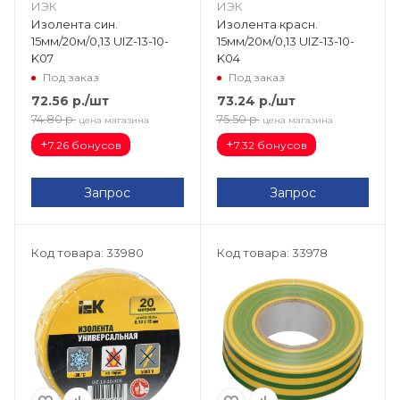
ИЭК
ИЭК
Изолента син.
Изолента красн.
15мм/20м/0,13 UIZ-13-10-
15мм/20м/0,13 UIZ-13-10-
K07
K04
Под заказ
Под заказ
72.56
р.
/шт
73.24
р.
/шт
74.80
р.
75.50
р.
цена магазина
цена магазина
+
+
7.26 бонусов
7.32 бонусов
Запрос
Запрос
Код товара: 33980
Код товара: 33978