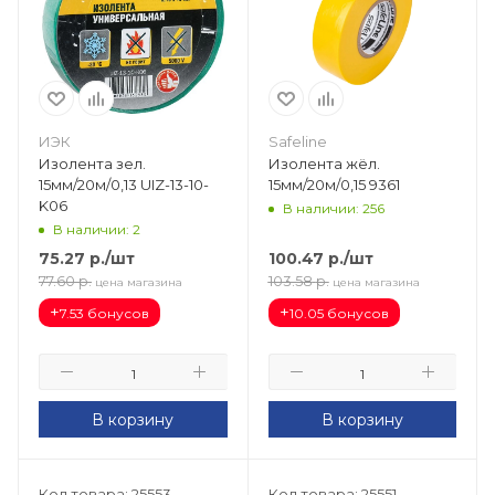
ИЭК
Safeline
Изолента зел.
Изолента жёл.
15мм/20м/0,13 UIZ-13-10-
15мм/20м/0,15 9361
K06
В наличии: 256
В наличии: 2
75.27
р.
/шт
100.47
р.
/шт
77.60
р.
103.58
р.
цена магазина
цена магазина
+
+
7.53 бонусов
10.05 бонусов
В корзину
В корзину
Код товара: 25553
Код товара: 25551