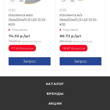
ИЭК
ИЭК
Изолента жёл.
Изолента ж/з
15мм/20м/0,13 UIZ-13-10-
15мм/20м/0,13 UIZ-13-10-
K05
K52
Под заказ
Под заказ
74.50
р.
/шт
86.72
р.
/шт
76.80
р.
89.40
р.
цена магазина
цена магазина
+
+
7.45 бонусов
8.67 бонусов
Запрос
Запрос
КАТАЛОГ
БРЕНДЫ
АКЦИИ