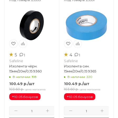
★
★
5
4
1
1
Safeline
Safeline
Изолента чёрн.
Изолента син.
15мм/20м/0,15 9360
15мм/20м/0,15 9365
В наличии: 198
В наличии: 220
100.49
р.
/шт
100.49
р.
/шт
103.60
р.
103.60
р.
цена магазина
цена магазина
+
+
10.05 бонусов
10.05 бонусов