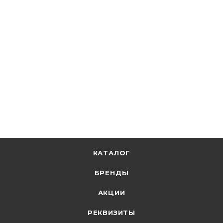
ИЭК
Шина соединительная типа PIN (штырь) 4P 63А
луженые (1м) IEK YNS21-4-063-N
В наличии: 9
4 140.93
р.
/шт
4269.00
р.
цена магазина
+
207.05 бонусов
В корзину
КАТАЛОГ
БРЕНДЫ
АКЦИИ
РЕКВИЗИТЫ