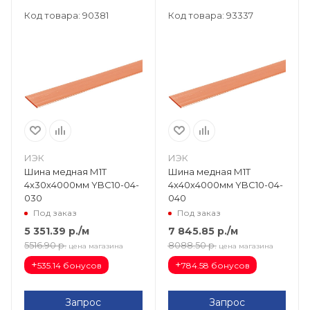
Код товара: 90381
Код товара: 93337
ИЭК
ИЭК
Шина медная М1Т
Шина медная М1Т
4х30х4000мм YBC10-04-
4х40х4000мм YBC10-04-
030
040
Под заказ
Под заказ
5 351.39
р.
/м
7 845.85
р.
/м
5516.90
р.
8088.50
р.
цена магазина
цена магазина
+
+
535.14 бонусов
784.58 бонусов
Запрос
Запрос