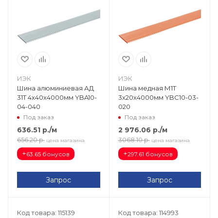
ИЭК
ИЭК
Шина алюминиевая АД
Шина медная М1Т
31Т 4х40х4000мм YBA10-
3х20х4000мм YBC10-03-
04-040
020
Под заказ
Под заказ
636.51
р.
/м
2 976.06
р.
/м
656.20
р.
3068.10
р.
цена магазина
цена магазина
+
+
63.65 бонусов
297.61 бонусов
Запрос
Запрос
Код товара: 115139
Код товара: 114993