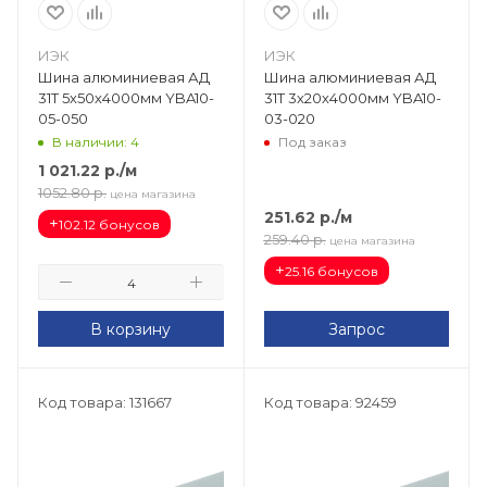
ИЭК
ИЭК
Шина алюминиевая АД
Шина алюминиевая АД
31Т 5х50х4000мм YBA10-
31Т 3х20х4000мм YBA10-
05-050
03-020
В наличии: 4
Под заказ
1 021.22
р.
/м
1052.80
р.
цена магазина
251.62
р.
/м
+
102.12 бонусов
259.40
р.
цена магазина
+
25.16 бонусов
В корзину
Запрос
Код товара: 131667
Код товара: 92459