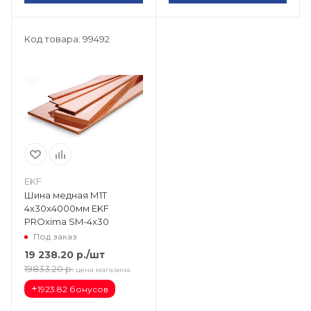
Код товара: 99492
EKF
Шина медная М1Т
4х30х4000мм EKF
PROxima SM-4x30
Под заказ
19 238.20
р.
/шт
19833.20
р.
цена магазина
+
1923.82 бонусов