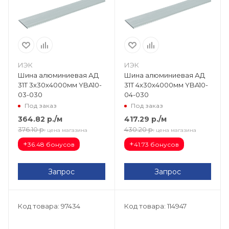
ИЭК
ИЭК
Шина алюминиевая АД
Шина алюминиевая АД
31Т 3х30х4000мм YBA10-
31Т 4х30х4000мм YBA10-
03-030
04-030
Под заказ
Под заказ
364.82
р.
/м
417.29
р.
/м
376.10
р.
430.20
р.
цена магазина
цена магазина
+
+
36.48 бонусов
41.73 бонусов
Запрос
Запрос
Код товара: 97434
Код товара: 114947