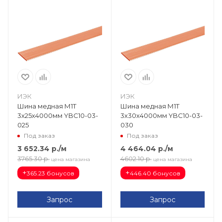
ИЭК
ИЭК
Шина медная М1Т
Шина медная М1Т
3х25х4000мм YBC10-03-
3х30х4000мм YBC10-03-
025
030
Под заказ
Под заказ
3 652.34
р.
/м
4 464.04
р.
/м
3765.30
р.
4602.10
р.
цена магазина
цена магазина
+
+
365.23 бонусов
446.40 бонусов
Запрос
Запрос