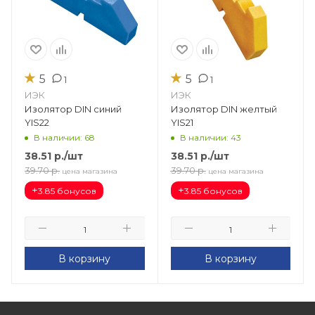
★
★
5
5
1
1
ИЭК
ИЭК
Изолятор DIN синий
Изолятор DIN желтый
YIS22
YIS21
В наличии: 68
В наличии: 43
38.51
р.
/шт
38.51
р.
/шт
39.70
р.
39.70
р.
цена магазина
цена магазина
+
+
3.85 бонусов
3.85 бонусов
В корзину
В корзину