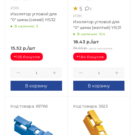
★
ИЭК
5
1
Изолятор угловой для
ИЭК
"0" шины (синий) YIS32
Изолятор угловой для
В наличии: 3
"0" шины (желтый) YIS31
В наличии: 104
18.43
р.
/шт
15.52
р.
/шт
19.00
р.
цена магазина
+
+
1.55 бонусов
1.84 бонусов
В корзину
В корзину
Код товара: 69766
Код товара: 3623