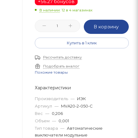
+
56.27 бонусов
В наличии
: 12
в 4 магазинах
В корзину
Купить в 1 клик
Рассчитать доставку
Подобрать аналог
Похожие товары
Характеристики
Производитель
—
ИЭК
Артикул
—
MVA20-2-050-C
Вес
—
0,206
Объем
—
0,001
Тип товара
—
Автоматические
выключатели модульные