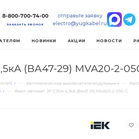
отправьте заявку
8-800-700-74-00
electro@yugkabel.ru
ЗАКАЗАТЬ ЗВОНОК
АТЕЛЯМ
НОВИНКИ
АКЦИИ
НОВОСТИ
Р
4,5кА (ВА47-29) MVA20-2-05
—
—
ВАНИЕ
Автоматические выключатели модульные
Авт
—
А
Выкл. автомат. 2Р С50А 4,5кА (ВА47-29) MVA20-2-050-C