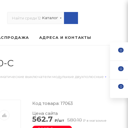
Каталог
АСПРОДАЖА
АДРЕСА И КОНТАКТЫ
0
0-C
0
—
оматические выключатели модульные двухполюсные
0
Код товара: 17063
Цена сайта
562.7
580.10
₽/шт
₽ в магазине