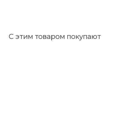
611.29
р.
/шт
630.20
р.
цена магазина
+
61.13 бонусов
С этим товаром покупают
Код товара: 70193
Товар дня