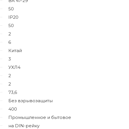
ВА 47-29
50
IP20
50
2
6
Китай
3
УХЛ4
2
2
73,6
Без взрывозащиты
400
Промышленное и бытовое
на DIN-рейку