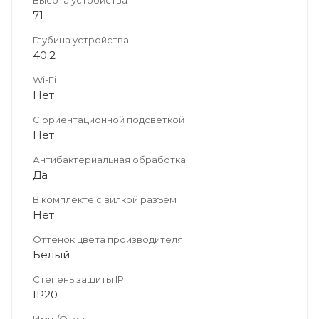
71
Глубина устройства
40.2
Wi-Fi
Нет
С ориентационной подсветкой
Нет
Антибактериальная обработка
Да
В комплекте с вилкой разъем
Нет
Оттенок цвета производителя
Белый
Степень защиты IP
IP20
Имп./Отеч.