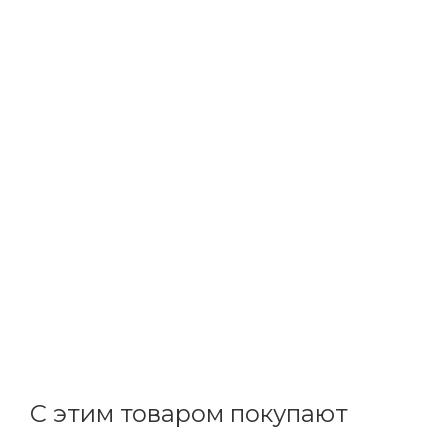
ДКС
Выкл. автомат. 1Р С63А 4,5кА (YON max MD63S) MD63
В наличии: 23
272.28
р.
/шт
280.70
р.
цена магазина
+
27.23 бонусов
С этим товаром покупают