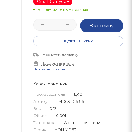
+
55.11 бонусов
В наличии
: 16
в 5 магазинах
В корзину
Купить в 1 клик
Рассчитать доставку
Подобрать аналог
Похожие товары
Характеристики
Производитель
—
ДКС
Артикул
—
MD63-1C63-6
Вес
—
0,12
Объем
—
0,001
Тип товара
—
Авт. выключатели
Серия
—
YON MD63