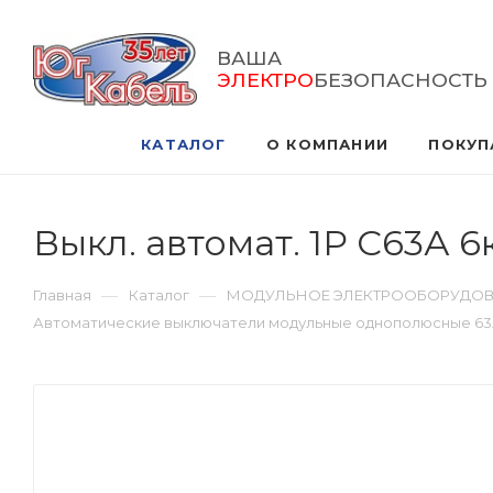
ВАША
ЭЛЕКТРО
БЕЗОПАСНОСТЬ
КАТАЛОГ
О КОМПАНИИ
ПОКУП
Выкл. автомат. 1Р С63А 
—
—
Главная
Каталог
МОДУЛЬНОЕ ЭЛЕКТРООБОРУДО
Автоматические выключатели модульные однополюсные 6