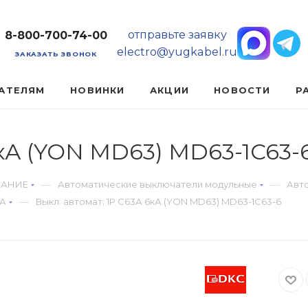
отправьте заявку
8-800-700-74-00
electro@yugkabel.ru
ЗАКАЗАТЬ ЗВОНОК
АТЕЛЯМ
НОВИНКИ
АКЦИИ
НОВОСТИ
Р
6кА (YON MD63) MD63-1C63-
—
—
ВАНИЕ
Автоматические выключатели модульные
Авт
—
3А
Выкл. автомат. 1Р С63А 6кА (YON MD63) MD63-1C63-6