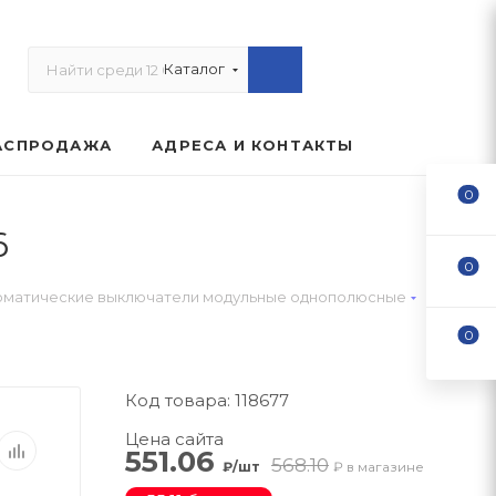
Каталог
АСПРОДАЖА
АДРЕСА И КОНТАКТЫ
0
6
0
—
оматические выключатели модульные однополюсные
0
Код товара: 118677
Цена сайта
551.06
568.10
₽/шт
₽ в магазине