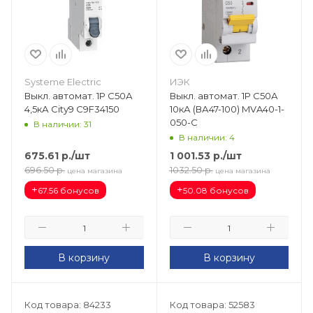
Systeme Electric
ИЭК
Выкл. автомат. 1Р С50А
Выкл. автомат. 1Р С50А
4,5кА Сity9 C9F34150
10кА (ВА47-100) MVA40-1-
050-C
В наличии: 31
В наличии: 4
675.61
р.
/шт
1 001.53
р.
/шт
696.50
р.
1032.50
р.
цена магазина
цена магазина
+
+
67.56 бонусов
50.08 бонусов
В корзину
В корзину
Код товара: 84233
Код товара: 52583