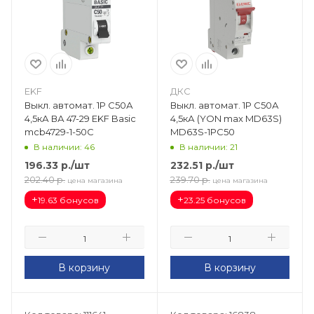
EKF
ДКС
Выкл. автомат. 1Р С50А
Выкл. автомат. 1Р С50А
4,5кА ВА 47-29 EKF Basic
4,5кА (YON max MD63S)
mcb4729-1-50C
MD63S-1PC50
В наличии: 46
В наличии: 21
196.33
р.
/шт
232.51
р.
/шт
202.40
р.
239.70
р.
цена магазина
цена магазина
+
+
19.63 бонусов
23.25 бонусов
В корзину
В корзину