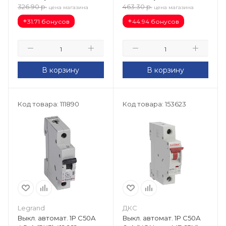
326.90
р.
463.30
р.
цена магазина
цена магазина
+
+
31.71 бонусов
44.94 бонусов
В корзину
В корзину
Код товара: 111890
Код товара: 153623
Legrand
ДКС
Выкл. автомат. 1Р С50А
Выкл. автомат. 1Р С50А