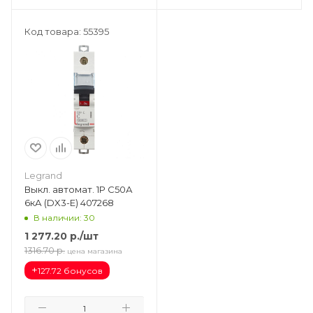
Код товара: 55395
Legrand
Выкл. автомат. 1Р С50А
6кА (DX3-E) 407268
В наличии: 30
1 277.20
р.
/шт
1316.70
р.
цена магазина
+
127.72 бонусов