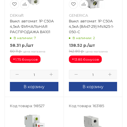
DEKraft
GENERICA
Выкл. автомат. 1Р С50А
Выкл. автомат. 1Р С50А
4,5кА ФИНАЛЬНАЯ
4,5кА (ВА47-29) MVA25-1-
РАСПРОДАЖА ВА101
050-C
В наличии: 7
В наличии: 2
58.31
р.
/шт
138.52
р.
/шт
60.11
р.
142.80
р.
цена магазина
цена магазина
+
+
1.75 бонусов
13.85 бонусов
В корзину
В корзину
Код товара: 98527
Код товара: 163185