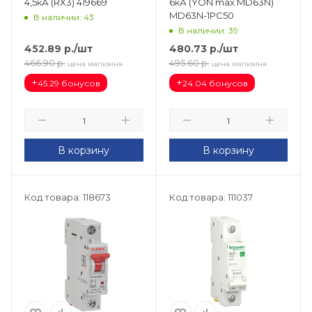
4,5кА (RX3) 419669
6кА (YON max MD63N)
MD63N-1PC50
В наличии: 43
В наличии: 39
452.89
р.
/шт
480.73
р.
/шт
466.90
р.
495.60
р.
цена магазина
цена магазина
+
+
45.29 бонусов
24.04 бонусов
В корзину
В корзину
Код товара: 118673
Код товара: 111037