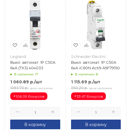
Legrand
Schneider Electric
Выкл. автомат. 1Р С50А
Выкл. автомат. 1Р С50А
6кА (TX3) 404033
6кА iC60N Acti9 A9F79150
В наличии: 17
В наличии: 8
1 060.89
р.
/шт
1 115.69
р.
/шт
1093.70
р.
1150.20
р.
цена магазина
цена магазина
+
+
106.09 бонусов
33.47 бонусов
В корзину
В корзину