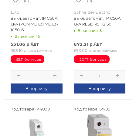
ДКС
Schneider Electric
Выкл. автомат. 1Р С50А
Выкл. автомат. 1Р С50А
6кА (YON MD63) MD63-
6кА RESI9 R9F12150
1C50-6
В наличии: 8
В наличии: 18
551.06
р.
/шт
672.21
р.
/шт
568.10
р.
693.00
р.
цена магазина
цена магазина
+
+
55.11 бонусов
20.17 бонусов
В корзину
В корзину
Код товара: 144890
Код товара: 54799