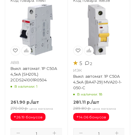
Код товара: 111641
Код товара: 16838
★
ABB
5
2
Выкл. автомат. 1Р С50А
ИЭК
4,5кА (SH201L)
Выкл. автомат. 1Р С50А
2CDS241001R0504
4,5кА (ВА47-29) MVA20-1-
В наличии: 1
050-C
В наличии: 18
261.90
р.
/шт
281.11
р.
/шт
270.00
р.
289.80
р.
цена магазина
цена магазина
+
+
26.19 бонусов
14.06 бонусов