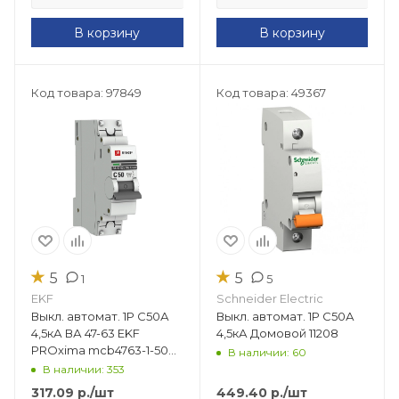
В корзину
В корзину
Код товара: 97849
Код товара: 49367
★
★
5
5
1
5
EKF
Schneider Electric
Выкл. автомат. 1Р С50А
Выкл. автомат. 1Р С50А
4,5кА ВА 47-63 EKF
4,5кА Домовой 11208
PROxima mcb4763-1-50C-
В наличии: 60
pro
В наличии: 353
317.09
р.
/шт
449.40
р.
/шт