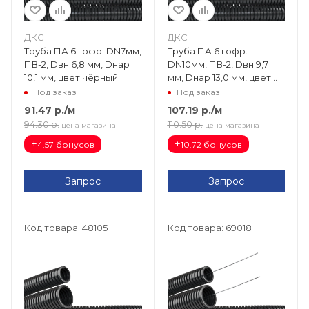
ДКС
ДКС
Труба ПА 6 гофр. DN7мм,
Труба ПА 6 гофр.
ПВ-2, Dвн 6,8 мм, Dнар
DN10мм, ПВ-2, Dвн 9,7
10,1 мм, цвет чёрный
мм, Dнар 13,0 мм, цвет
PA600710F2
чёрный PA601013F2
Под заказ
Под заказ
91.47
р.
/м
107.19
р.
/м
94.30
р.
110.50
р.
цена магазина
цена магазина
+
+
4.57 бонусов
10.72 бонусов
Запрос
Запрос
Код товара: 48105
Код товара: 69018