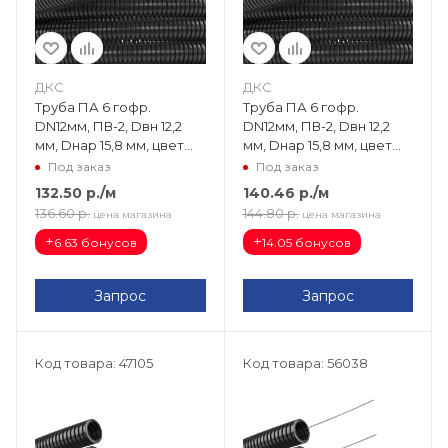
ДКС
ДКС
Труба ПА 6 гофр.
Труба ПА 6 гофр.
DN12мм, ПВ-2, Dвн 12,2
DN12мм, ПВ-2, Dвн 12,2
мм, Dнар 15,8 мм, цвет
мм, Dнар 15,8 мм, цвет
чёрный PA601216F2
чёрный, с протяжкой
Под заказ
Под заказ
PA611216F2
132.50
р.
/м
140.46
р.
/м
136.60
р.
144.80
р.
цена магазина
цена магазина
+
+
6.63 бонусов
14.05 бонусов
Запрос
Запрос
Код товара: 47105
Код товара: 56038