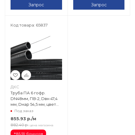
Запрос
Запрос
Код товара: 65837
ДКС
Труба ПА 6 гофр.
DN48мм, ПВ-2, Dвн 47,4
мм, Dнар 54,5 мм, цвет
чёрный, с протяжкой
Под заказ
PA614855F2
855.93
р.
/м
882.40
р.
цена магазина
+
85.59 бонусов