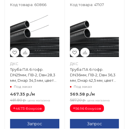
Код товара: 60866
Код товара: 47107
ДКС
ДКС
Труба ПА 6 гофр.
Труба ПА 6 гофр.
DN29мм, ПВ-2, Dвн 28,3
DN36мм, ПВ-2, Dвн 36,3
мм, Dнар 34,5 мм, цвет
мм, Dнар 42,5 мм, цвет
чёрный, с протяжкой
чёрный PA603643F2
Под заказ
Под заказ
PA612935F2
467.35
р.
/м
569.58
р.
/м
481.80
р.
587.20
р.
цена магазина
цена магазина
+
+
46.73 бонусов
56.96 бонусов
Запрос
Запрос