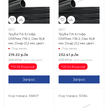
ДКС
ДКС
Труба ПА 6 гофр.
Труба ПА 6 гофр.
DN17мм, ПВ-2, Dвн 16,8
DN17мм, ПВ-2, Dвн 16,8
мм, Dнар 21,2 мм, цвет
мм, Dнар 21,2 мм, цвет
чёрный PA601721F2
чёрный, с протяжкой
Под заказ
Под заказ
PA611721F2
219.22
р.
/м
232.41
р.
/м
226.00
р.
239.60
р.
цена магазина
цена магазина
+
+
10.96 бонусов
23.24 бонусов
Запрос
Запрос
Код товара: 36807
Код товара: 51384