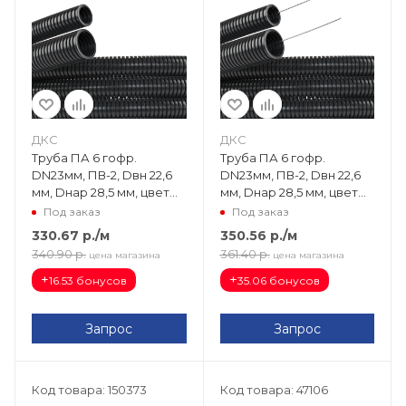
ДКС
ДКС
Труба ПА 6 гофр.
Труба ПА 6 гофр.
DN23мм, ПВ-2, Dвн 22,6
DN23мм, ПВ-2, Dвн 22,6
мм, Dнар 28,5 мм, цвет
мм, Dнар 28,5 мм, цвет
чёрный PA602329F2
чёрный, с протяжкой
Под заказ
Под заказ
PA612329F2
330.67
р.
/м
350.56
р.
/м
340.90
р.
361.40
р.
цена магазина
цена магазина
+
+
16.53 бонусов
35.06 бонусов
Запрос
Запрос
Код товара: 150373
Код товара: 47106