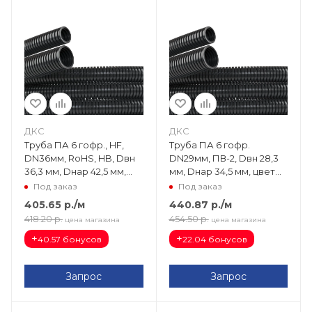
ДКС
ДКС
Труба ПА 6 гофр., HF,
Труба ПА 6 гофр.
DN36мм, RoHS, HB, Dвн
DN29мм, ПВ-2, Dвн 28,3
36,3 мм, Dнар 42,5 мм,
мм, Dнар 34,5 мм, цвет
цвет чёрный, без
чёрный PA602935F2
Под заказ
Под заказ
протяжки PA603643HB
405.65
р.
/м
440.87
р.
/м
418.20
р.
454.50
р.
цена магазина
цена магазина
+
+
40.57 бонусов
22.04 бонусов
Запрос
Запрос