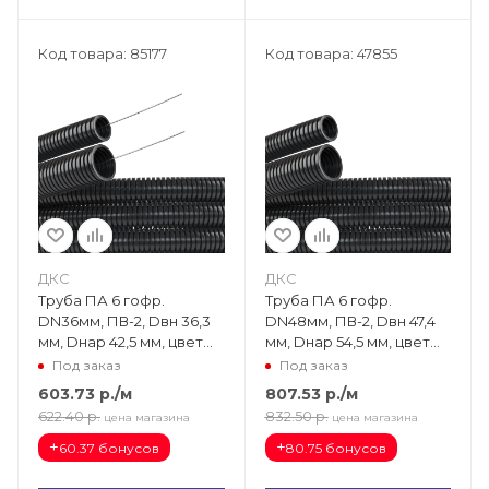
Код товара: 85177
Код товара: 47855
ДКС
ДКС
Труба ПА 6 гофр.
Труба ПА 6 гофр.
DN36мм, ПВ-2, Dвн 36,3
DN48мм, ПВ-2, Dвн 47,4
мм, Dнар 42,5 мм, цвет
мм, Dнар 54,5 мм, цвет
чёрный, с протяжкой
чёрный PA604855F2
Под заказ
Под заказ
PA613643F2
603.73
р.
/м
807.53
р.
/м
622.40
р.
832.50
р.
цена магазина
цена магазина
+
+
60.37 бонусов
80.75 бонусов