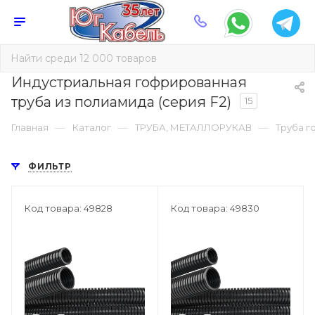
Индустриальная гофрированная
труба из полиамида (серия F2)
15
—
—
—
Главная
Каталог
ТРУБА, МЕТАЛЛОРУКАВ
Труба г
ФИЛЬТР
Код товара: 49828
Код товара: 49830