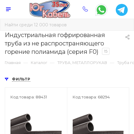
Индустриальная гофрированная
труба из не распространяющего
горение полиамида (серия F0)
15
—
—
—
Главная
Каталог
ТРУБА, МЕТАЛЛОРУКАВ
Труба г
ФИЛЬТР
Код товара: 88431
Код товара: 68294