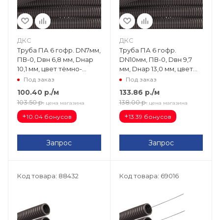
ДКС
ДКС
Труба ПА 6 гофр. DN7мм,
Труба ПА 6 гофр.
ПВ-0, Dвн 6,8 мм, Dнар
DN10мм, ПВ-0, Dвн 9,7
10,1 мм, цвет тёмно-
мм, Dнар 13,0 мм, цвет
серый, без протяжки
тёмно-серый, без
Под заказ
Под заказ
PA600710F0
протяжки PA601013F0
100.40
р.
/м
133.86
р.
/м
103.50
р.
138.00
р.
цена магазина
цена магазина
+
+
10.04 бонусов
13.39 бонусов
Запрос
Запрос
Код товара: 88432
Код товара: 69016