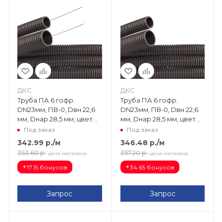
ДКС
ДКС
Труба ПА 6 гофр.
Труба ПА 6 гофр.
DN23мм, ПВ-0, Dвн 22,6
DN23мм, ПВ-0, Dвн 22,6
мм, Dнар 28,5 мм, цвет
мм, Dнар 28,5 мм, цвет
тёмно-серый, с
тёмно-серый, без
Под заказ
Под заказ
протяжкой PA612329F0
протяжки PA602329F0
342.99
р.
/м
346.48
р.
/м
353.60
р.
357.20
р.
цена магазина
цена магазина
+
+
17.15 бонусов
34.65 бонусов
Запрос
Запрос