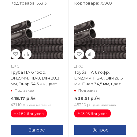
Код товара: 55313
Код товара: 79969
ДКС
ДКС
Труба ПА 6 гофр.
Труба ПА 6 гофр.
DN29мм, ПВ-0, Dвн 28,3
DN29мм, ПВ-0, Dвн 28,3
мм, Dнар 34,5 мм, цвет
мм, Dнар 34,5 мм, цвет
тёмно-серый, с
тёмно-серый, без
Под заказ
Под заказ
протяжкой PA612935F0
протяжки PA602935F0
418.17
р.
/м
439.51
р.
/м
431.10
р.
453.10
р.
цена магазина
цена магазина
+
+
41.82 бонусов
43.95 бонусов
Запрос
Запрос