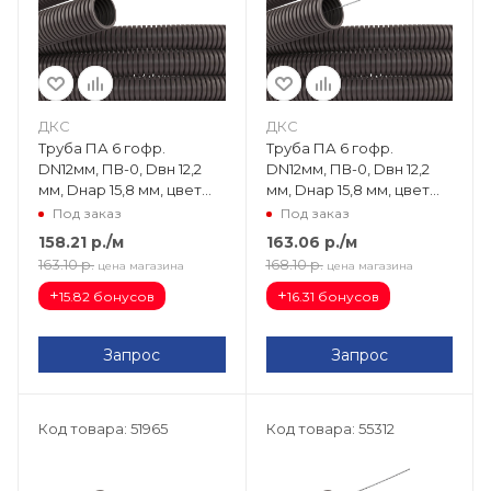
ДКС
ДКС
Труба ПА 6 гофр.
Труба ПА 6 гофр.
DN12мм, ПВ-0, Dвн 12,2
DN12мм, ПВ-0, Dвн 12,2
мм, Dнар 15,8 мм, цвет
мм, Dнар 15,8 мм, цвет
тёмно-серый, без
тёмно-серый, с
Под заказ
Под заказ
протяжки PA601216F0
протяжкой PA611216F0
158.21
р.
/м
163.06
р.
/м
163.10
р.
168.10
р.
цена магазина
цена магазина
+
+
15.82 бонусов
16.31 бонусов
Запрос
Запрос
Код товара: 51965
Код товара: 55312