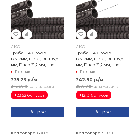
ДКС
ДКС
Труба ПА 6 гофр.
Труба ПА 6 гофр.
DN17мм, ПВ-0, Dвн 16,8
DN17мм, ПВ-0, Dвн 16,8
мм, Dнар 21,2 мм, цвет
мм, Dнар 21,2 мм, цвет
тёмно-серый, без
тёмно-серый, с
Под заказ
Под заказ
протяжки PA601721F0
протяжкой PA611721F0
235.23
р.
/м
242.60
р.
/м
242.50
р.
250.10
р.
цена магазина
цена магазина
+
+
23.52 бонусов
12.13 бонусов
Запрос
Запрос
Код товара: 69017
Код товара: 51970