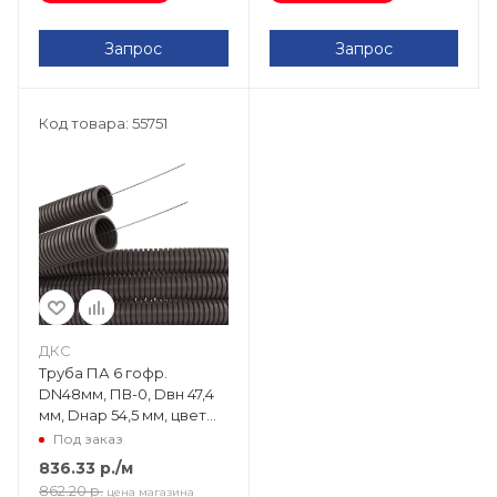
Запрос
Запрос
Код товара: 55751
ДКС
Труба ПА 6 гофр.
DN48мм, ПВ-0, Dвн 47,4
мм, Dнар 54,5 мм, цвет
тёмно-серый, с
Под заказ
протяжкой PA614855F0
836.33
р.
/м
862.20
р.
цена магазина