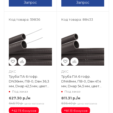
Запрос
Запрос
Код товара: 59836
Код товара: 88433
ДКС
ДКС
Труба ПА 6 гофр.
Труба ПА 6 гофр.
DN36мм, ПВ-0, Dвн 36,3
DN48мм, ПВ-0, Dвн 47,4
мм, Dнар 42,5 мм, цвет
мм, Dнар 54,5 мм, цвет
тёмно-серый, с
тёмно-серый, без
Под заказ
Под заказ
протяжкой PA613643F0
протяжки PA604855F0
627.30
р.
/м
811.31
р.
/м
646.70
р.
836.40
р.
цена магазина
цена магазина
+
+
62.73 бонусов
81.13 бонусов