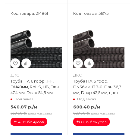
Код товара: 214861
Код товара: 51975
ДКС
ДКС
Труба ПА 6 гофр., HF,
Труба ПА 6 гофр.
DN48мм, RoHS, HB, Dвн
DN36мм, ПВ-0, Dвн 36,3
47,4 мм, Dнар 54,5 мм,
мм, Dнар 42,5 мм, цвет
цвет чёрный, без
тёмно-серый, без
Под заказ
Под заказ
протяжки PA604855HB
протяжки PA603643F0
540.87
р.
/м
608.48
р.
/м
557.60
р.
627.30
р.
цена магазина
цена магазина
+
+
54.09 бонусов
60.85 бонусов