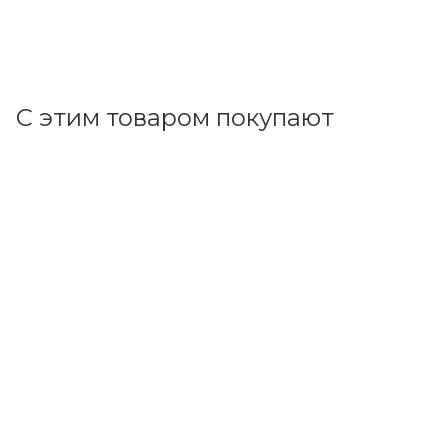
+
92.65 бонусов
В корзину
С этим товаром покупают
Код товара: 72923