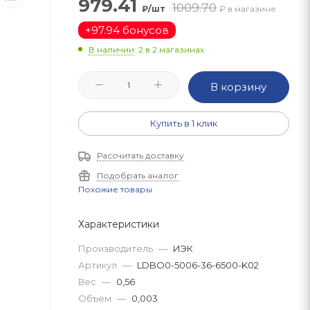
979.41
1009.70
₽/шт
₽ в магазине
+
97.94 бонусов
В наличии
: 2
в 2 магазинах
В корзину
Купить в 1 клик
Рассчитать доставку
Подобрать аналог
Похожие товары
Характеристики
Производитель
—
ИЭК
Артикул
—
LDBO0-5006-36-6500-K02
Вес
—
0,56
Объем
—
0,003