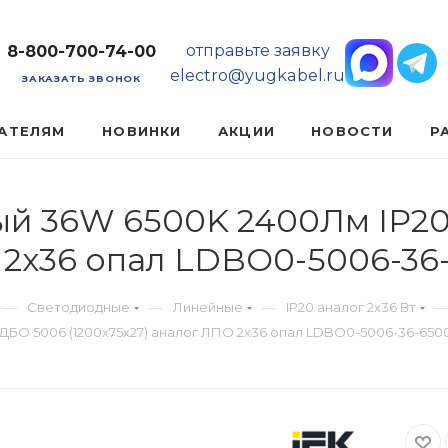
отправьте заявку
8-800-700-74-00
electro@yugkabel.ru
ЗАКАЗАТЬ ЗВОНОК
АТЕЛЯМ
НОВИНКИ
АКЦИИ
НОВОСТИ
Р
ый 36W 6500K 2400Лм IP20
О 2х36 опал LDBO0-5006-36
—
—
—
Светодиодные
Линейные
IP20 аналог 2х36 Вт
ДБО 5006 (1200х75х27) аналог ЛПО 2х36 опал LDBO0-5006-36-650