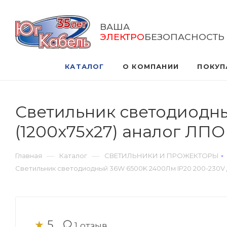
ВАША
ЭЛЕКТРО
БЕЗОПАСНОСТЬ
КАТАЛОГ
О КОМПАНИИ
ПОКУП
Светильник светодиодн
(1200х75х27) аналог ЛП
—
—
Главная
Каталог
СВЕТИЛЬНИКИ И ПРОЖЕКТОРЫ
Светильник светодиодный 36W 6500K 2400Лм IP20 200-230V 
5
★
1
отзыв