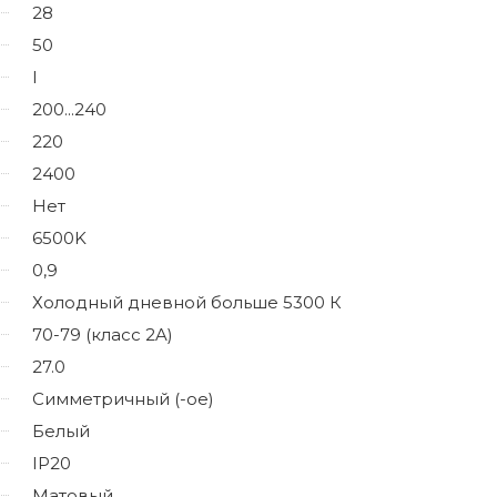
28
50
I
200...240
220
2400
Нет
6500K
0,9
Холодный дневной больше 5300 К
70-79 (класс 2A)
27.0
Симметричный (-ое)
Белый
IP20
Матовый