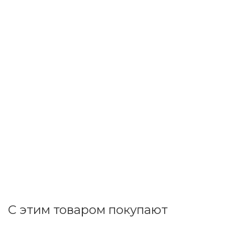
ИЭК
Светильник светодиодный 40W 4000K 4800Лм IP65 165-
263V ДСП 1328 (1200х74х78) аналог ЛСП 2х36 LT-DSP0-
1328-040-40-K01
В наличии: 1
3 690.75
р.
/шт
3804.90
р.
цена магазина
+
369.08 бонусов
В корзину
С этим товаром покупают