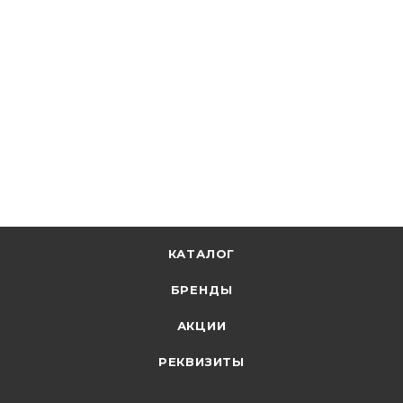
Электрокабель НН
Провод ПВС 3х2,5 белый Электрокабель НН
В наличии: 12655
143.56
р.
/м
148.00
р.
цена магазина
+
7.18 бонусов
В корзину
КАТАЛОГ
БРЕНДЫ
АКЦИИ
РЕКВИЗИТЫ