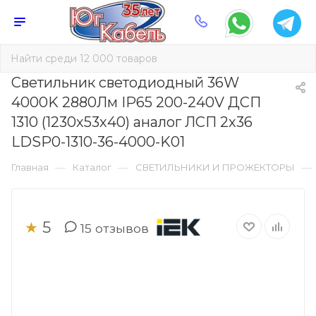
Светильник светодиодный 36W
4000K 2880Лм IP65 200-240V ДСП
1310 (1230х53х40) аналог ЛСП 2х36
LDSP0-1310-36-4000-K01
—
—
—
Главная
Каталог
СВЕТИЛЬНИКИ И ПРОЖЕКТОРЫ
5
★
15
отзывов