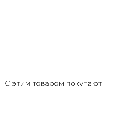
Feron
Патрон Е27 керамический (LH01) 22327
В наличии: 1
36.47
р.
/шт
37.60
р.
цена магазина
+
3.65 бонусов
В корзину
С этим товаром покупают
Код товара: 40048