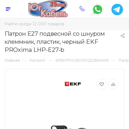
Патрон Е27 подвесной со шнуром
клеммник, пластик, черный EKF
PROxima LHP-E27-b
—
—
—
Главная
Каталог
ЭЛЕКТРООБОРУДОВАНИЕ
Патр