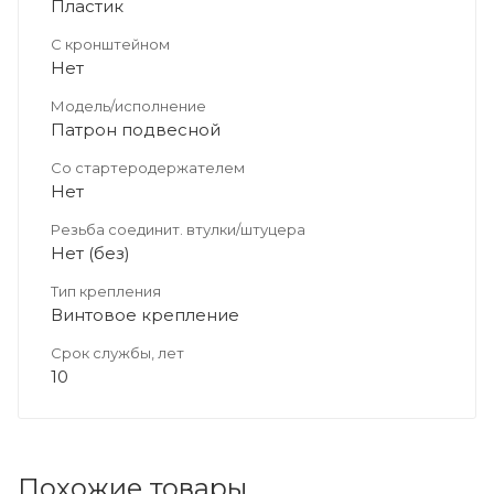
Пластик
С кронштейном
Нет
Модель/исполнение
Патрон подвесной
Со стартеродержателем
Нет
Резьба соединит. втулки/штуцера
Нет (без)
Тип крепления
Винтовое крепление
Срок службы, лет
10
Похожие товары