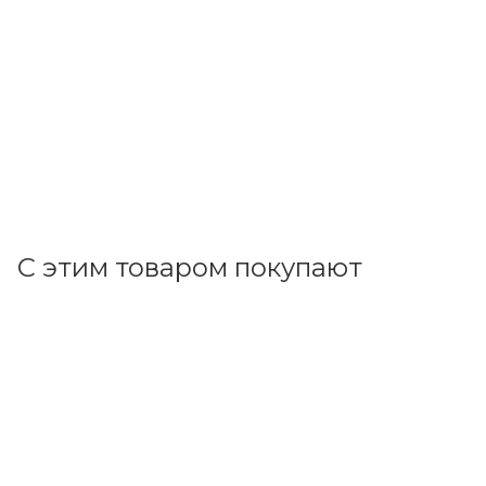
Feron
Патрон Е27 керамический (LH01) 22327
В наличии: 1
36.47
р.
/шт
37.60
р.
цена магазина
+
3.65 бонусов
В корзину
С этим товаром покупают
Код товара: 163177