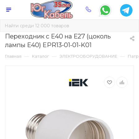
Переходник с Е40 на Е27 (цоколь
лампы Е40) EPR13-01-01-K01
—
—
—
Главная
Каталог
ЭЛЕКТРООБОРУДОВАНИЕ
Патр